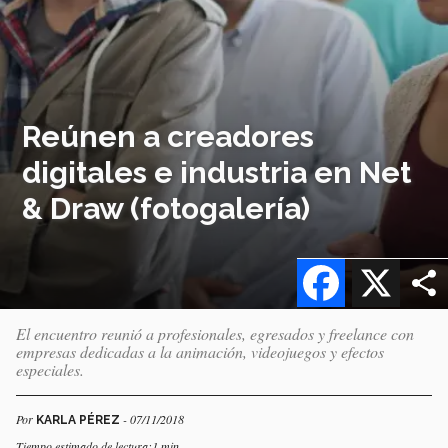
Reúnen a creadores
digitales e industria en Net
& Draw (fotogalería)
Facebook
X
El encuentro reunió a profesionales, egresados y freelance con
empresas dedicadas a la animación, videojuegos y efectos
especiales.
Por
- 07/11/2018
KARLA PÉREZ
Tiempo estimado de lectura:1 min