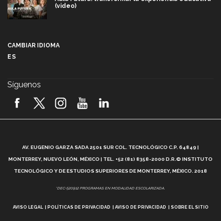
(video)
Más que un festival cultural: así es la magia de
VIBRART 2026 (video)
CAMBIAR IDIOMA
ES
Javier Guzmán: investigación con impacto social
(video)
Síguenos
¡México, en el top del mundial de robótica FIRST
2026! (video)
Vida Tec: Pasión, disciplina y básquetbol, con Gael
Adame (video)
A
AV. EUGENIO GARZA SADA 2501 SUR COL. TECNOLÓGICO C.P. 64849 |
L
¿Cómo es el Modelo Educativo Tec? (video)
MONTERREY, NUEVO LEÓN, MÉXICO | TEL. +52 (81) 8358-2000 D.R.© INSTITUTO
TECNOLÓGICO Y DE ESTUDIOS SUPERIORES DE MONTERREY, MÉXICO. 2018
Vida Tec: Feminismo e Inteligencia Artificial, Paola
*DEC-520912 PROGRAMAS EN MODALIDAD ESCOLARIZADA.
Ricaurte (video)
AVISO LEGAL
POLÍTICAS DE PRIVACIDAD
AVISO DE PRIVACIDAD
SOBRE EL SITIO