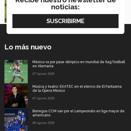
“Net & Draw” creó puente entre talento y la
noticias:
industria creativa
Karla Pérez
Lo más nuevo
México va por pase olímpico en mundial de flag football
en Alemania
07 Agosto 2026
Música y teatro: EXATEC en el elenco de El Fantasma
de la Ópera México
07 Agosto 2026
Borregos CCM van por el campeonato en liga mayor de
americano
06 Agosto 2026