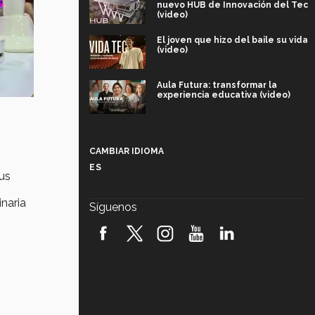
nuevo HUB de Innovación del Tec
(video)
El joven que hizo del baile su vida
(video)
Aula Futura: transformar la
experiencia educativa (video)
Más que un festival cultural: así es
la magia de VIBRART 2026 (video)
CAMBIAR IDIOMA
ES
pus
Javier Guzmán: investigación con
impacto social (video)
inaria
Síguenos
¡México, en el top del mundial de
robótica FIRST 2026! (video)
Vida Tec: Pasión, disciplina y
básquetbol, con Gael Adame
(video)
¿Cómo es el Modelo Educativo