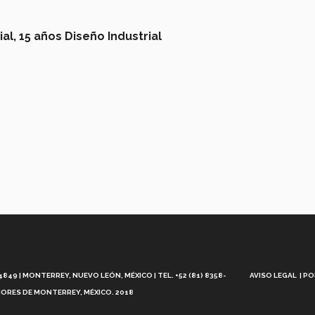
al,
15 años Diseño Industrial
Aviso
Legal
49 | MONTERREY, NUEVO LEÓN, MÉXICO | TEL. +52 (81) 8358-
AVISO LEGAL
PO
ORES DE MONTERREY, MÉXICO. 2018