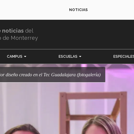
NOTICIAS
e noticias
del
o de Monterrey
CAMPUS
ESCUELAS
ESPECIALE
or diseño creado en el Tec Guadalajara (fotogalería)