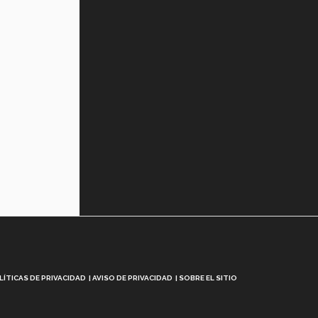
Tec? (video)
Vida Tec: Feminismo e Inteligencia
Artificial, Paola Ricaurte (video)
LÍTICAS DE PRIVACIDAD
AVISO DE PRIVACIDAD
SOBRE EL SITIO