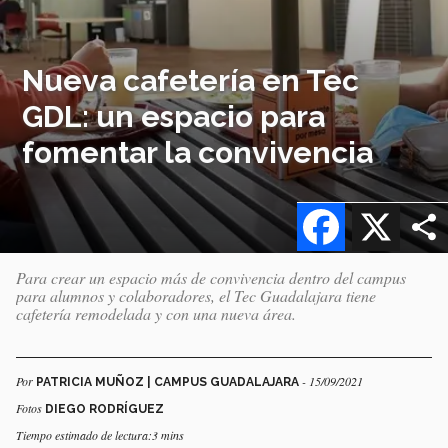
Nueva cafetería en Tec
GDL: un espacio para
fomentar la convivencia
Facebook
X
Para crear un espacio más de convivencia dentro del campus
para alumnos y colaboradores, el Tec Guadalajara tiene
cafetería remodelada y con una nueva área.
Por
- 15/09/2021
PATRICIA MUÑOZ | CAMPUS GUADALAJARA
Fotos
DIEGO RODRÍGUEZ
Tiempo estimado de lectura:3 mins