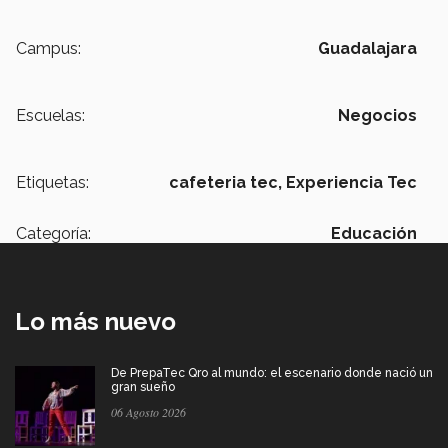
Campus:
Guadalajara
Escuelas:
Negocios
Etiquetas:
cafeteria tec,
Experiencia Tec
Categoría:
Educación
Lo más nuevo
De PrepaTec Qro al mundo: el escenario donde nació un
gran sueño
06 Agosto 2026