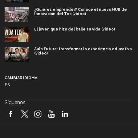
¿Quieres emprender? Conoce el nuevo HUB de
Innovación del Tec (video)
El joven que hizo del baile su vida (video)
Aula Futura: transformar la experiencia educativa
(video)
Más que un festival cultural: así es la magia de
VIBRART 2026 (video)
CAMBIAR IDIOMA
ES
Javier Guzmán: investigación con impacto social
(video)
Síguenos
¡México, en el top del mundial de robótica FIRST
2026! (video)
Vida Tec: Pasión, disciplina y básquetbol, con Gael
Adame (video)