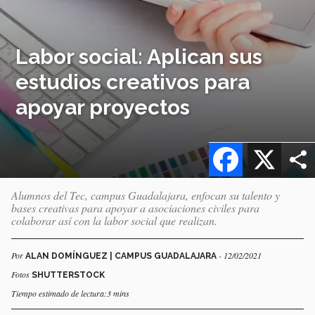
Labor social: Aplican sus
estudios creativos para
apoyar proyectos
Facebook
X
Alumnos del Tec, campus Guadalajara, enfocan su talento y
bases creativas para apoyar a asociaciones civiles para
colaborar así con la labor social que realizan.
Por
- 12/02/2021
ALAN DOMÍNGUEZ | CAMPUS GUADALAJARA
Fotos
SHUTTERSTOCK
Tiempo estimado de lectura:3 mins