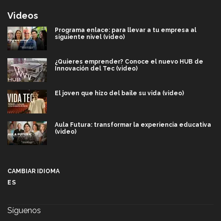
Videos
Programa enlace: para llevar a tu empresa al
siguiente nivel (video)
¿Quieres emprender? Conoce el nuevo HUB de
Innovación del Tec (video)
El joven que hizo del baile su vida (video)
Aula Futura: transformar la experiencia educativa
(video)
Más que un festival cultural: así es la magia de
VIBRART 2026 (video)
CAMBIAR IDIOMA
ES
Javier Guzmán: investigación con impacto social
(video)
Síguenos
¡México, en el top del mundial de robótica FIRST