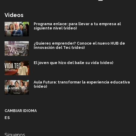
Videos
Programa enlace: para llevar a tu empresa al
siguiente nivel (video)
¿Quieres emprender? Conoce el nuevo HUB de
Innovación del Tec (video)
El joven que hizo del baile su vida (video)
Aula Futura: transformar la experiencia educativa
(video)
Más que un festival cultural: así es la magia de
VIBRART 2026 (video)
CAMBIAR IDIOMA
ES
Javier Guzmán: investigación con impacto social
(video)
Síguenos