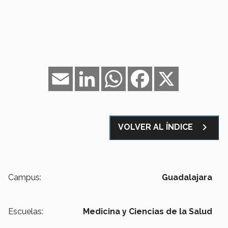
Email
LinkedIn
WhatsApp
Facebook
X
navigate_next
VOLVER AL ÍNDICE
Campus:
Guadalajara
Escuelas:
Medicina y Ciencias de la Salud