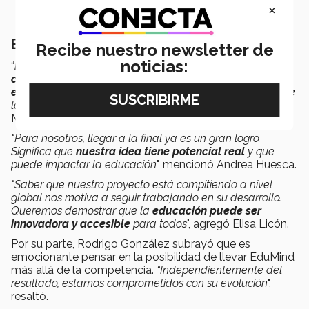
×
Emprendimiento sostenible
Recibe nuestro newsletter de
noticias:
“
No queremos que esto se quede sólo en una
competencia
. Nuestra meta es consolidarlo como un
emprendimiento sostenible
que impacte positivamente
la educación en México y en el mundo
”, aseguró Sofía
Montero.
"Para nosotros, llegar a la final ya es un gran logro.
Significa que
nuestra idea tiene potencial real
y que
puede impactar la educación
", mencionó Andrea Huesca.
"Saber que nuestro proyecto está compitiendo a nivel
global nos motiva a seguir trabajando en su desarrollo.
Queremos demostrar que la
educación puede ser
innovadora y accesible
para todos
", agregó Elisa Licón.
Por su parte, Rodrigo González subrayó que
es
emocionante pensar en la posibilidad de llevar EduMind
más allá de la competencia.
“Independientemente del
resultado, estamos comprometidos con su evolución
",
resaltó.