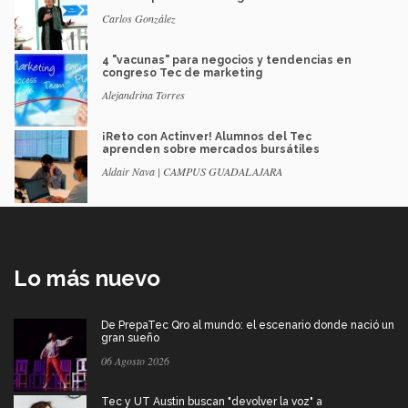
Carlos González
4 "vacunas" para negocios y tendencias en
congreso Tec de marketing
Alejandrina Torres
¡Reto con Actinver! Alumnos del Tec
aprenden sobre mercados bursátiles
Aldair Nava | CAMPUS GUADALAJARA
Lo más nuevo
De PrepaTec Qro al mundo: el escenario donde nació un
gran sueño
06 Agosto 2026
Tec y UT Austin buscan "devolver la voz" a