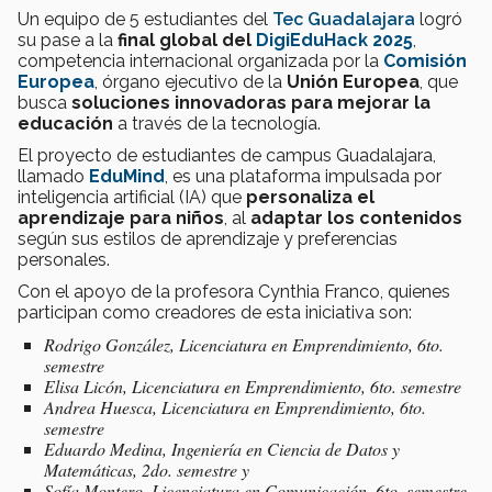
Un equipo de 5 estudiantes del
Tec Guadalajara
logró
su pase a la
final global del
DigiEduHack 2025
,
competencia internacional organizada por la
Comisión
Europea
, órgano ejecutivo de la
Unión Europea
, que
busca
soluciones innovadoras para mejorar la
educación
a través de la tecnología.
El proyecto de estudiantes de campus Guadalajara,
llamado
EduMind
, es una plataforma impulsada por
inteligencia artificial (IA) que
personaliza el
aprendizaje para niños
, al
adaptar los contenidos
según sus estilos de aprendizaje y preferencias
personales.
Con el apoyo de la profesora Cynthia Franco, quienes
participan como creadores de esta iniciativa son:
Rodrigo González, Licenciatura en Emprendimiento, 6to.
semestre
Elisa Licón, Licenciatura en Emprendimiento, 6to. semestre
Andrea Huesca, Licenciatura en Emprendimiento, 6to.
semestre
Eduardo Medina, Ingeniería en Ciencia de Datos y
Matemáticas, 2do. semestre y
Sofía Montero, Licenciatura en Comunicación, 6to. semestre.