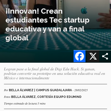
¡Innovan! Crean
estudiantes Tec startup
educativa y van a final
global
Facebook
X
Logran pase a la final global de Digi Edu Hack. Si ganan,
podrían convertir su prototipo en una solución educativa real en
México e internacionalmente
Por
- 28/02/2025
BELLA ÁLVAREZ | CAMPUS GUADALAJARA
Fotos
BELLA ÁLVAREZ, CORTESÍA EQUIPO EDUMIND
Tiempo estimado de lectura:5 mins