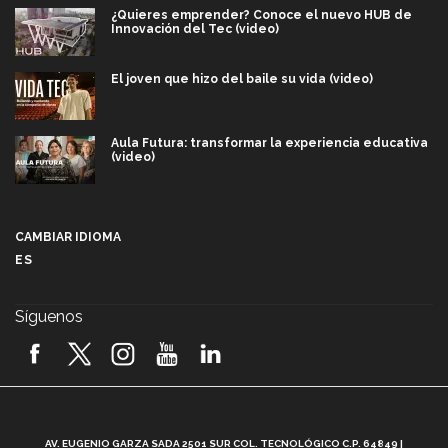
¿Quieres emprender? Conoce el nuevo HUB de
Innovación del Tec (video)
El joven que hizo del baile su vida (video)
Aula Futura: transformar la experiencia educativa
(video)
Más que un festival cultural: así es la magia de
VIBRART 2026 (video)
CAMBIAR IDIOMA
ES
Javier Guzmán: investigación con impacto social
(video)
Síguenos
¡México, en el top del mundial de robótica FIRST
2026! (video)
Vida Tec: Pasión, disciplina y básquetbol, con Gael
Adame (video)
A
AV. EUGENIO GARZA SADA 2501 SUR COL. TECNOLÓGICO C.P. 64849 |