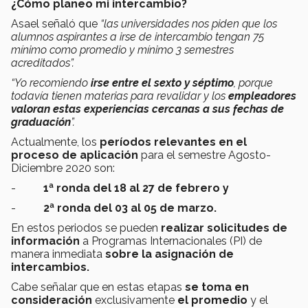
¿Cómo planeo mi intercambio?
Asael señaló que
“las universidades nos piden que los
alumnos aspirantes a irse de intercambio tengan 75
mínimo como promedio y mínimo 3 semestres
acreditados”.
“Yo recomiendo
irse entre el sexto y séptimo
, porque
todavía tienen materias para revalidar y los
empleadores
valoran estas experiencias cercanas a sus fechas de
graduación
”.
Actualmente, los
períodos relevantes en el
proceso de aplicación
para el semestre Agosto-
Diciembre 2020 son:
-
1ª ronda del 18 al 27 de febrero y
-
2ª ronda del 03 al 05 de marzo.
En estos periodos se pueden
realizar solicitudes de
información
a Programas Internacionales (PI) de
manera inmediata
sobre la asignación de
intercambios.
Cabe señalar que en estas etapas
se toma en
consideración
exclusivamente
el promedio
y el