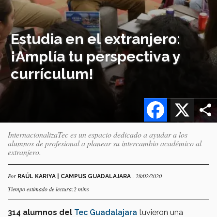
Estudia en el extranjero:
¡Amplía tu perspectiva y
currículum!
Facebook
X
InternacionalizaTec es un espacio dedicado a ayudar a los
alumnos de profesional a planear su intercambio académico al
extranjero.
Por
- 28/02/2020
RAÚL KARIYA | CAMPUS GUADALAJARA
Tiempo estimado de lectura:2 mins
314 alumnos del
Tec Guadalajara
tuvieron una