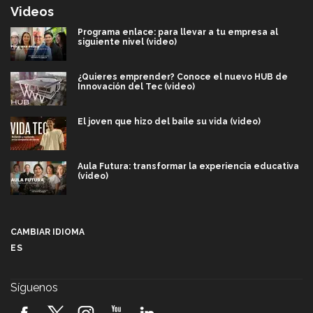
Videos
Programa enlace: para llevar a tu empresa al
siguiente nivel (video)
¿Quieres emprender? Conoce el nuevo HUB de
Innovación del Tec (video)
El joven que hizo del baile su vida (video)
Aula Futura: transformar la experiencia educativa
(video)
Más que un festival cultural: así es la magia de
VIBRART 2026 (video)
CAMBIAR IDIOMA
ES
Javier Guzmán: investigación con impacto social
(video)
Síguenos
¡México, en el top del mundial de robótica FIRST
2026! (video)