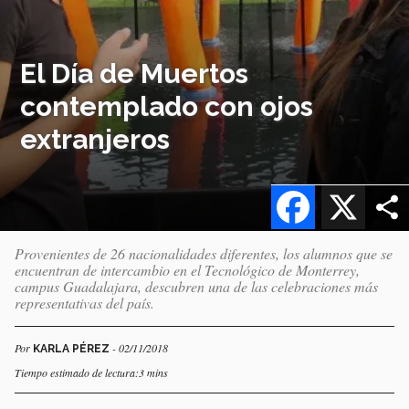
El Día de Muertos
contemplado con ojos
extranjeros
Facebook
X
Provenientes de 26 nacionalidades diferentes, los alumnos que se
encuentran de intercambio en el Tecnológico de Monterrey,
campus Guadalajara, descubren una de las celebraciones más
representativas del país.
Por
- 02/11/2018
KARLA PÉREZ
Tiempo estimado de lectura:3 mins