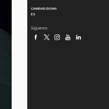
Más que un festival cultural: así es
la magia de VIBRART 2026 (video)
CAMBIAR IDIOMA
ES
Javier Guzmán: investigación con
impacto social (video)
Síguenos
¡México, en el top del mundial de
robótica FIRST 2026! (video)
Vida Tec: Pasión, disciplina y
básquetbol, con Gael Adame
(video)
¿Cómo es el Modelo Educativo
Tec? (video)
Vida Tec: Feminismo e Inteligencia
Artificial, Paola Ricaurte (video)