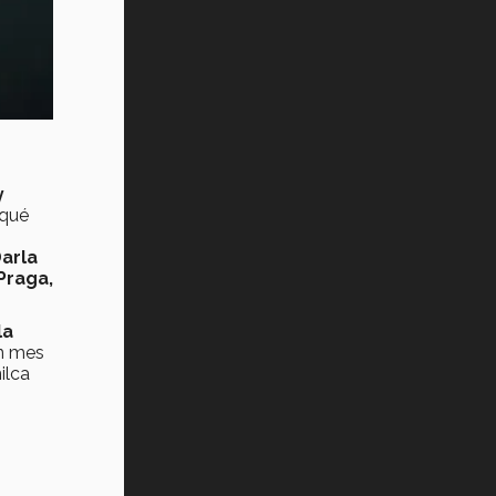
y
qué
arla
Praga,
la
 mes
ilca