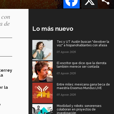
 con
ía de
Lo más nuevo
Tec y UT Austin buscan "devolver la
voz" a hispanohablantes con afasia
05 Agosto 2026
El escritor que dice que la derrota
también merece ser contada
terrey
05 Agosto 2026
la
Entre miles: mexicana gana beca de
r la
maestría Erasmus Mundus LIVE
05 Agosto 2026
e
Movilidad y robots: sonorenses
colaboran en proyectos de
investigación