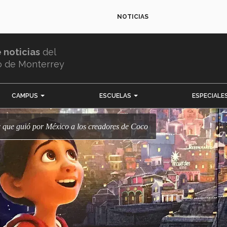
NOTICIAS
e noticias
del
o de Monterrey
CAMPUS
ESCUELAS
ESPECIALE
ec que guió por México a los creadores de Coco