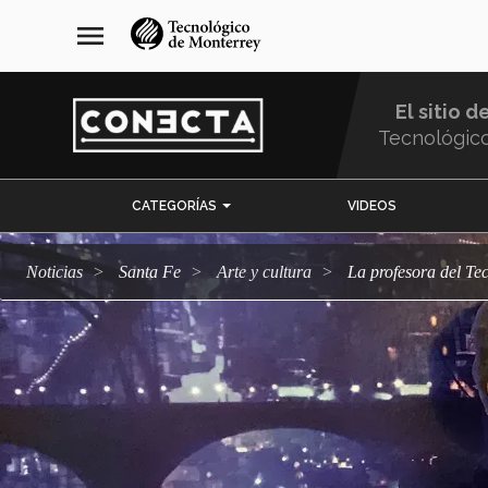
Pasar
navegación
menu
al
principal
contenido
principal
El sitio d
Tecnológic
Menu
CATEGORÍAS
VIDEOS
Comunidad
Noticias
Santa Fe
arte y cultura
La profesora del T