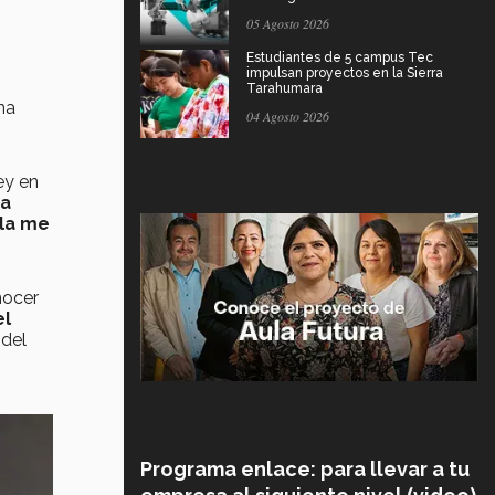
05 Agosto 2026
Estudiantes de 5 campus Tec
impulsan proyectos en la Sierra
Tarahumara
na
04 Agosto 2026
ey en
ra
lla me
nocer
el
 del
Programa enlace: para llevar a tu