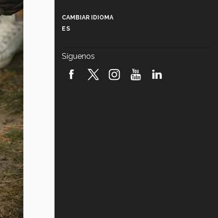
Más que un festival cultural: así es
la magia de VIBRART 2026 (video)
CAMBIAR IDIOMA
ES
Javier Guzmán: investigación con
impacto social (video)
Síguenos
¡México, en el top del mundial de
robótica FIRST 2026! (video)
Vida Tec: Pasión, disciplina y
básquetbol, con Gael Adame
(video)
¿Cómo es el Modelo Educativo
Tec? (video)
Vida Tec: Feminismo e Inteligencia
Artificial, Paola Ricaurte (video)