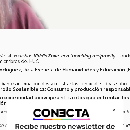
rán al
workshop
Viridis Zone: eco travelling reciprocity
, dond
s miembros del HUC.
Rodríguez,
de la
Escuela de Humanidades y Educación (
udiantes internacionales y mostrar las principales ideas sobr
rollo Sostenible 12:
Consumo y producción responsabl
a
reciprocidad ecoviajera
y los
retos que enfrentan los
ión
del medio ambiente.
×
 porque muchas veces hay personas que van a la playa a ver t
Recibe nuestro newsletter de
de quienes viajan, como de quienes ofrecen los servicios y de la