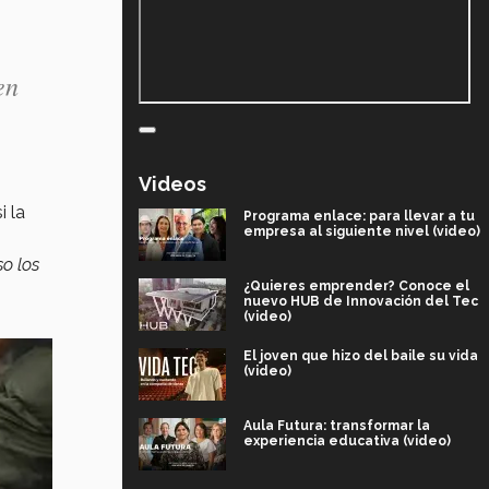
en
Videos
i la
Programa enlace: para llevar a tu
empresa al siguiente nivel (video)
so los
¿Quieres emprender? Conoce el
nuevo HUB de Innovación del Tec
(video)
El joven que hizo del baile su vida
(video)
Aula Futura: transformar la
experiencia educativa (video)