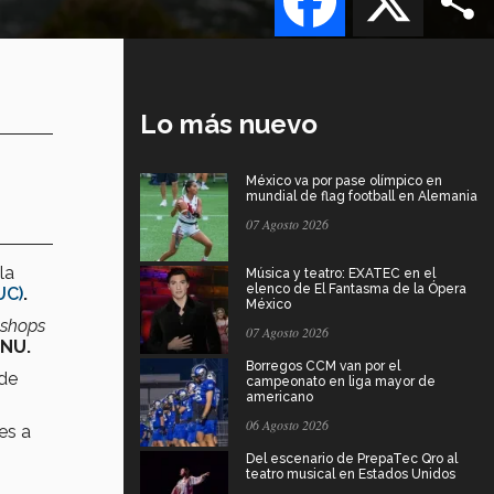
Lo más nuevo
México va por pase olímpico en
mundial de flag football en Alemania
07 Agosto 2026
la
Música y teatro: EXATEC en el
elenco de El Fantasma de la Ópera
UC)
.
México
shops
07 Agosto 2026
ONU.
Borregos CCM van por el
 de
campeonato en liga mayor de
americano
06 Agosto 2026
es a
Del escenario de PrepaTec Qro al
teatro musical en Estados Unidos