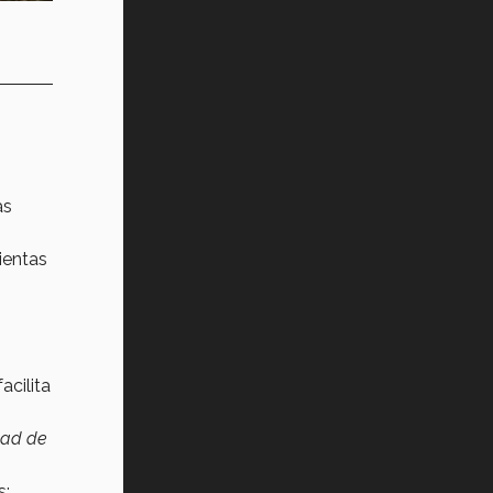
as
ientas
acilita
dad de
s: