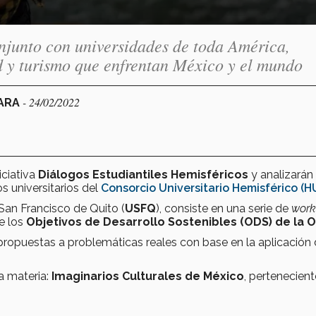
njunto con universidades de toda América,
ad y turismo que enfrentan México y el mundo
- 24/02/2022
JARA
iciativa
Diálogos Estudiantiles Hemisféricos
y analizarán 
s universitarios del
Consorcio Universitario Hemisférico (H
 San Francisco de Quito (
USFQ
), consiste en una serie de
work
e los
Objetivos de Desarrollo Sostenibles (ODS) de la 
ropuestas a problemáticas reales con base en la aplicación
a materia:
Imaginarios Culturales de México
,
pertenecient