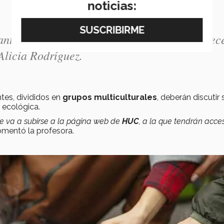
noticias:
anto de quienes viajan, como de quienes ofrec
 Alicia Rodríguez.
antes, divididos en
grupos
multiculturales
,
deberán discutir s
a ecológica.
ue va a subirse a la página web de
HUC
, a la que tendrán acce
omentó la profesora.