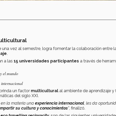
.
lticultural
una vez al semestre, logra fomentar la colaboración entre l
zaje
.
n a las
15 universidades participantes
a través de herram
 y el mundo
 internacional
 brinda un factor
multicultural
al ambiente de aprendizaje y f
áticas del siglo XXI.
 en la materia una
experiencia internacional
, les da oportuni
mpartir su cultura y conocimientos
”
, finalizó.
 eco travelling reciprocity
, son de las siguientes universidade