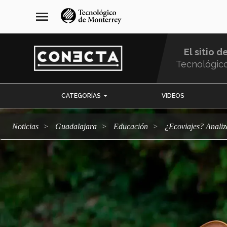
Pasar
navegación
menu
al
principal
contenido
principal
El sitio d
Tecnológic
Menu
CATEGORÍAS
VIDEOS
Comunidad
Noticias
Guadalajara
Educación
¿Ecoviajes? Anal