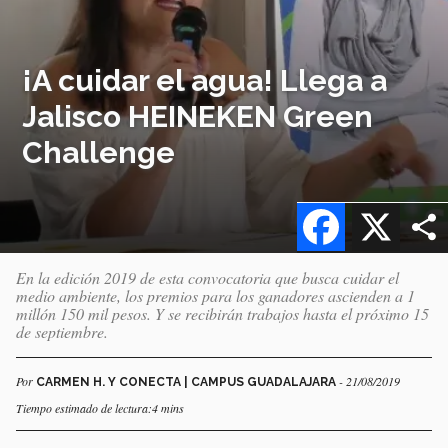
¡A cuidar el agua! Llega a
Jalisco HEINEKEN Green
Challenge
Facebook
X
En la edición 2019 de esta convocatoria que busca cuidar el
medio ambiente, los premios para los ganadores ascienden a 1
millón 150 mil pesos. Y se recibirán trabajos hasta el próximo 15
de septiembre.
Por
- 21/08/2019
CARMEN H. Y CONECTA | CAMPUS GUADALAJARA
Tiempo estimado de lectura:4 mins