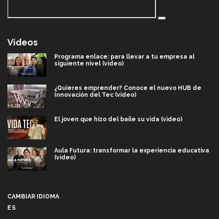
Videos
Programa enlace: para llevar a tu empresa al
siguiente nivel (video)
¿Quieres emprender? Conoce el nuevo HUB de
Innovación del Tec (video)
El joven que hizo del baile su vida (video)
Aula Futura: transformar la experiencia educativa
(video)
Más que un festival cultural: así es la magia de
VIBRART 2026 (video)
CAMBIAR IDIOMA
ES
Javier Guzmán: investigación con impacto social