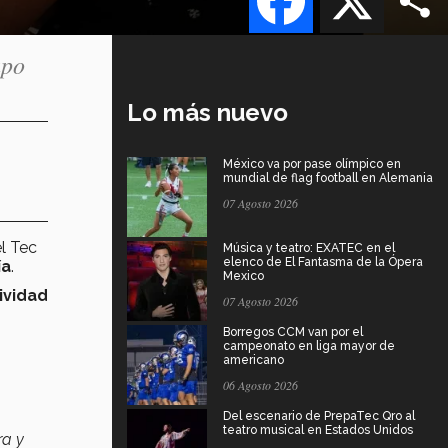
upo
Lo más nuevo
México va por pase olímpico en
mundial de flag football en Alemania
07 Agosto 2026
el Tec
Música y teatro: EXATEC en el
elenco de El Fantasma de la Ópera
ía
.
Mexico
ividad
07 Agosto 2026
Borregos CCM van por el
campeonato en liga mayor de
americano
06 Agosto 2026
Del escenario de PrepaTec Qro al
teatro musical en Estados Unidos
a y