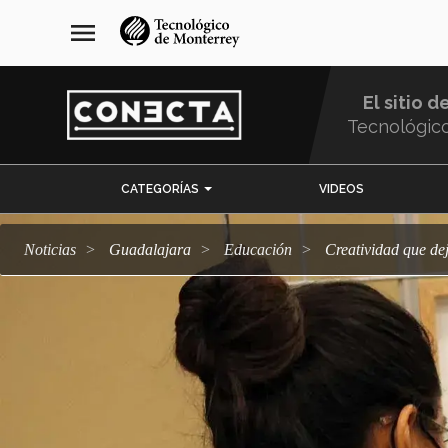
Pasar
navegación
menu
al
principal
contenido
principal
El sitio d
Tecnológic
Menu
CATEGORÍAS
VIDEOS
Comunidad
Noticias
Guadalajara
Educación
Creatividad que d