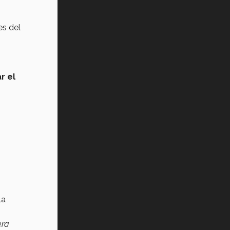
es del
r el
la
era