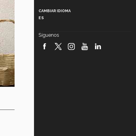
Más que un festival cultural: así es
la magia de VIBRART 2026 (video)
CAMBIAR IDIOMA
ES
Javier Guzmán: investigación con
impacto social (video)
Síguenos
¡México, en el top del mundial de
robótica FIRST 2026! (video)
Vida Tec: Pasión, disciplina y
básquetbol, con Gael Adame
(video)
¿Cómo es el Modelo Educativo
Tec? (video)
Vida Tec: Feminismo e Inteligencia
Artificial, Paola Ricaurte (video)