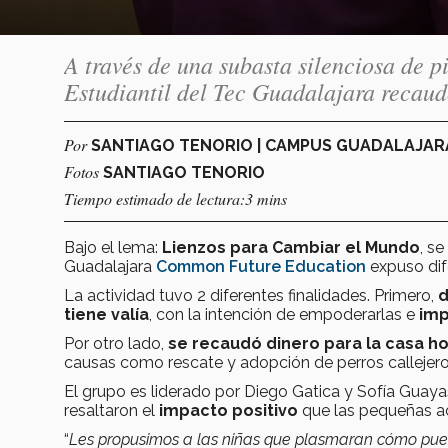
A través de una subasta silenciosa de 
Estudiantil del Tec Guadalajara recaud
Por
SANTIAGO TENORIO | CAMPUS GUADALAJA
Fotos
SANTIAGO TENORIO
Tiempo estimado de lectura:3 mins
Bajo el lema:
Lienzos para Cambiar el Mundo
, se
Guadalajara
Common Future Education
expuso dif
La actividad tuvo 2 diferentes finalidades. Primero,
d
tiene valía
, con la intención de empoderarlas e
imp
Por otro lado,
se recaudó dinero para la casa ho
causas como rescate y adopción de perros callejeros,
El grupo es liderado por Diego Gatica y Sofía Guay
resaltaron el
impacto positivo
que las pequeñas a
“
Les propusimos a las niñas que plasmaran cómo p