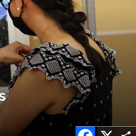
s
Facebook
X