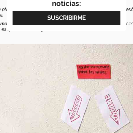
noticias:
 de plasmar una idea y que también ayude a los demás
”, expres
a.
mon Future Education
, razón por lo cual no lo pensó 2 vece
d es que con mucho gusto lo hice
”, expresó.