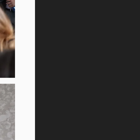
¿Cómo es el Modelo Educativo
Tec? (video)
Vida Tec: Feminismo e Inteligencia
Artificial, Paola Ricaurte (video)