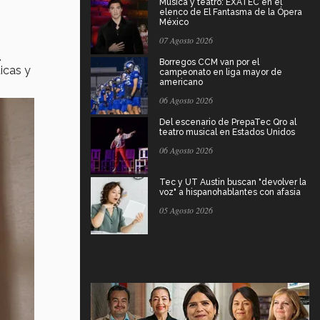
Música y teatro: EXATEC en el
elenco de El Fantasma de la Ópera
México
07 Agosto 2026
.
Borregos CCM van por el
icas y
campeonato en liga mayor de
americano
06 Agosto 2026
Del escenario de PrepaTec Qro al
teatro musical en Estados Unidos
06 Agosto 2026
Tec y UT Austin buscan "devolver la
voz" a hispanohablantes con afasia
05 Agosto 2026