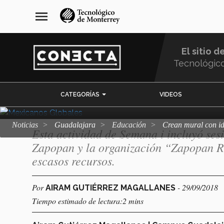
Pasar
navegación
menu
al
principal
Crean mural con
contenido
principal
El sitio d
global
Tecnológic
Menu
CATEGORÍAS
VIDEOS
Comunidad
Noticias
Guadalajara
Educación
Crean mural con i
Esta actividad de Semana i incluyó ses
Zapopan y la organización “Zapopan Ri
escasos recursos.
Por
- 29/09/2018
AIRAM GUTIÉRREZ MAGALLANES
Tiempo estimado de lectura:2 mins