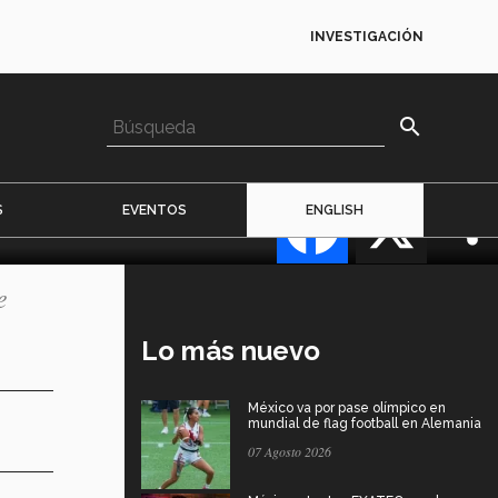
INVESTIGACIÓN
a
search
Facebook
X
S
EVENTOS
ENGLISH
e
Lo más nuevo
México va por pase olímpico en
mundial de flag football en Alemania
07 Agosto 2026