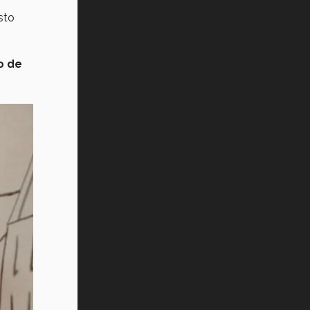
sto
o de