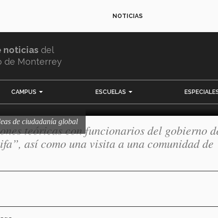
NOTICIAS
 ideas de ciudadaní
e noticias
del
o de Monterrey
CAMPUS
ESCUELAS
ESPECIALE
deas de ciudadanía global
iones teóricas con funcionarios del gobierno d
fa”, así como una visita a una comunidad de