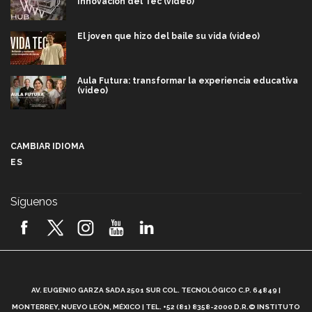
Innovación del Tec (video)
El joven que hizo del baile su vida (video)
Aula Futura: transformar la experiencia educativa
(video)
Más que un festival cultural: así es la magia de
VIBRART 2026 (video)
CAMBIAR IDIOMA
ES
Javier Guzmán: investigación con impacto social
(video)
Síguenos
¡México, en el top del mundial de robótica FIRST
2026! (video)
Vida Tec: Pasión, disciplina y básquetbol, con Gael
Adame (video)
A
AV. EUGENIO GARZA SADA 2501 SUR COL. TECNOLÓGICO C.P. 64849 |
L
¿Cómo es el Modelo Educativo Tec? (video)
MONTERREY, NUEVO LEÓN, MÉXICO | TEL. +52 (81) 8358-2000 D.R.© INSTITUTO