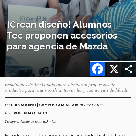
¡Crean diseño! Alumnos
Tec proponen accesorios
para agencia de Mazda
Facebook
X
Estudiantes de Tec Guadalajara diseñaron propuestas de
productos para usuarios de automóviles y camionetas de Mazda
Por
- 15/09/2023
LUIS AQUINO | CAMPUS GUADALAJARA
Fotos
RUBÉN MACHADO
Tiempo estimado de lectura:5 mins
Estudiantes de la carrera de Diseño Industrial (LDI) del