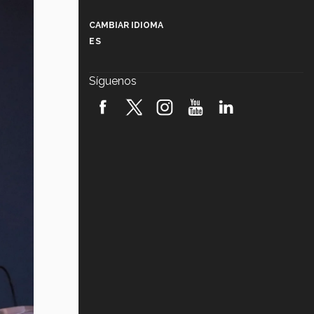
Más que un festival cultural: así es
la magia de VIBRART 2026 (video)
CAMBIAR IDIOMA
ES
Javier Guzmán: investigación con
impacto social (video)
Síguenos
¡México, en el top del mundial de
robótica FIRST 2026! (video)
Vida Tec: Pasión, disciplina y
básquetbol, con Gael Adame
(video)
¿Cómo es el Modelo Educativo
Tec? (video)
Vida Tec: Feminismo e Inteligencia
Artificial, Paola Ricaurte (video)