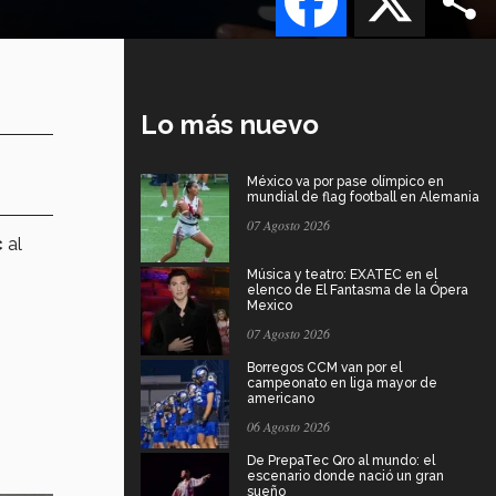
Lo más nuevo
México va por pase olímpico en
mundial de flag football en Alemania
07 Agosto 2026
c
al
Música y teatro: EXATEC en el
elenco de El Fantasma de la Ópera
Mexico
07 Agosto 2026
Borregos CCM van por el
campeonato en liga mayor de
americano
06 Agosto 2026
De PrepaTec Qro al mundo: el
escenario donde nació un gran
sueño