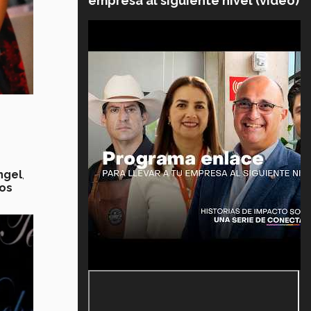
empresa al siguiente nivel (video)
angel
,
os