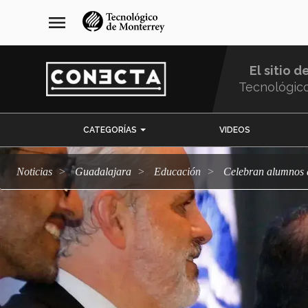
Pasar
navegación
menu
al
principal
contenido
principal
El sitio d
Tecnológic
Menu
CATEGORÍAS
VIDEOS
Comunidad
Noticias
Guadalajara
Educación
Celebran alumnos