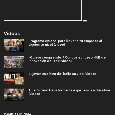
Videos
Programa enlace: para llevar a tu empresa al
siguiente nivel (video)
¿Quieres emprender? Conoce el nuevo HUB de
Innovación del Tec (video)
El joven que hizo del baile su vida (video)
Aula Futura: transformar la experiencia educativa
(video)
Más que un festival cultural: así es la magia de
VIBRART 2026 (video)
CAMBIAR IDIOMA