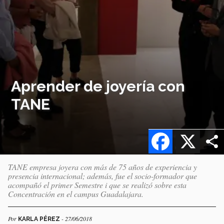
Aprender de joyería con
TANE
Facebook
X
TANE empresa joyera con más de 75 años de experiencia y
presencia internacional; además, fue el socio-formador que
acompañó el primer Semestre i que se realizó sobre esta
Concentración en el campus Guadalajara.
Por
- 27/06/2018
KARLA PÉREZ