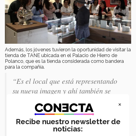
Además, los jóvenes tuvieron la oportunidad de visitar la
tienda de TANE ubicada en el Palacio de Hierro de
Polanco, que es la tienda considerada como bandera
para la compañía.
“Es el local que está representando
su nueva imagen y ahí también se
involucró la gerente de la tienda y se
×
les permitió a los muchachos ver,
tomar, ponerse, mover y pesar las
Recibe nuestro newsletter de
piezas, porque el ADN de TANE es
noticias: