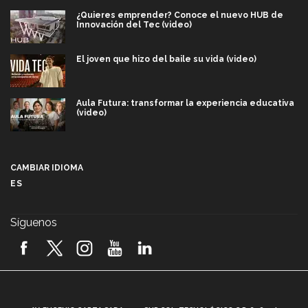
¿Quieres emprender? Conoce el nuevo HUB de
Innovación del Tec (video)
El joven que hizo del baile su vida (video)
Aula Futura: transformar la experiencia educativa
(video)
Más que un festival cultural: así es la magia de
VIBRART 2026 (video)
CAMBIAR IDIOMA
ES
Javier Guzmán: investigación con impacto social
(video)
Síguenos
¡México, en el top del mundial de robótica FIRST
2026! (video)
Vida Tec: Pasión, disciplina y básquetbol, con Gael
Adame (video)
A