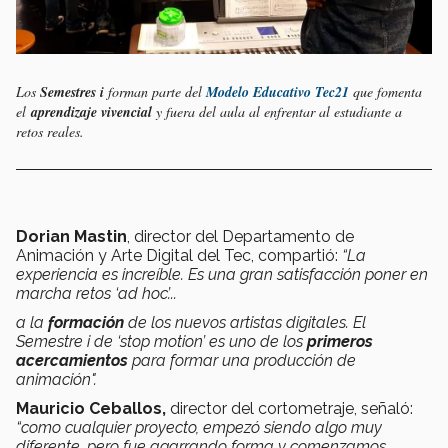
Los
Semestres i
forman parte del
Modelo Educativo Tec21
que fomenta
el
aprendizaje vivencial
y fuera del aula al enfrentar al estudiante a
retos reales.
Dorian Mastin
, director del Departamento de
Animación y Arte Digital del Tec, compartió:
“La
experiencia es increíble. Es una gran satisfacción poner en
marcha retos ‘ad hoc’...
a la
formación
de los nuevos artistas digitales.
El
Semestre i de ‘stop motion’ es uno de los
primeros
acercamientos
para formar una producción de
animación".
Mauricio Ceballos,
director del cortometraje, señaló:
“como cualquier proyecto, empezó siendo algo muy
diferente, pero fue agarrando forma y comenzamos