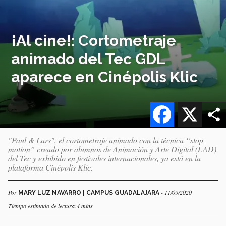
¡Al cine!: Cortometraje
animado del Tec GDL
aparece en Cinépolis Klic
Facebook
X
"Paul & Lars", el cortometraje animado con la técnica “stop
motion” creado por alumnos de Animación y Arte Digital (LAD)
del Tec y exhibido en festivales internacionales, ya está en la
plataforma Cinépolis Klic.
Por
- 11/09/2020
MARY LUZ NAVARRO | CAMPUS GUADALAJARA
Tiempo estimado de lectura:4 mins