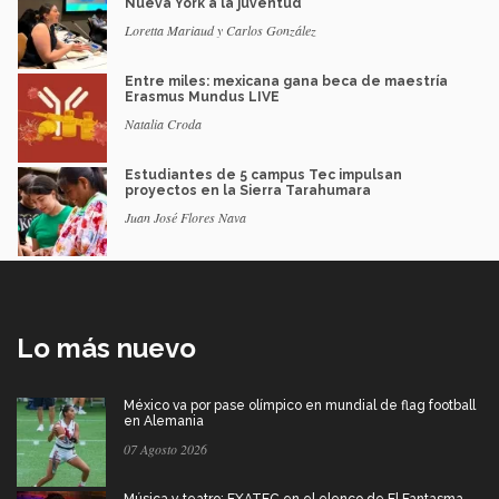
Nueva York a la juventud
Loretta Mariaud y Carlos González
Entre miles: mexicana gana beca de maestría
Erasmus Mundus LIVE
Natalia Croda
Estudiantes de 5 campus Tec impulsan
proyectos en la Sierra Tarahumara
Juan José Flores Nava
Lo más nuevo
México va por pase olímpico en mundial de flag football
en Alemania
07 Agosto 2026
Música y teatro: EXATEC en el elenco de El Fantasma