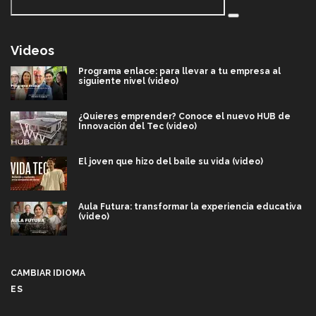
Videos
Programa enlace: para llevar a tu empresa al
siguiente nivel (video)
¿Quieres emprender? Conoce el nuevo HUB de
Innovación del Tec (video)
El joven que hizo del baile su vida (video)
Aula Futura: transformar la experiencia educativa
(video)
Más que un festival cultural: así es la magia de
VIBRART 2026 (video)
CAMBIAR IDIOMA
ES
Javier Guzmán: investigación con impacto social
(video)