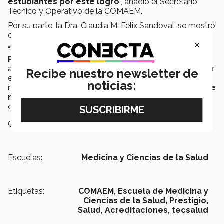
estudiantes por este logro
”, añadió el Secretario
Técnico y Operativo de la COMAEM.
Por su parte, la Dra. Claudia M. Félix Sandoval, se mostró
orgullosa ante esta acreditación.
×
“La
Escuela de Medicina y Ciencias de la Salud en
Región Occidente
es hoy una de las 93 escuelas
acreditadas de las 170 existentes en nuestro país, es por
Recibe nuestro newsletter de
eso que hoy me siento muy feliz de constatar una vez
noticias:
más, que en el
Tec de Monterrey damos lo mejor de
nosotros mismos
, comprometiéndonos con la
excelencia”, concluyó.
Campus:
Guadalajara
Escuelas:
Medicina y Ciencias de la Salud
Etiquetas:
COMAEM, Escuela de Medicina y
Ciencias de la Salud, Prestigio,
Salud,
Acreditaciones,
tecsalud