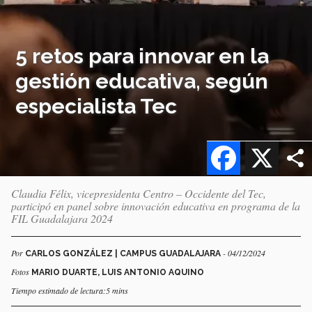
5 retos para innovar en la
gestión educativa, según
especialista Tec
Facebook
X
Claudia Félix, vicepresidenta Centro – Occidente del Tec,
participó en panel sobre innovación educativa en programa de la
FIL Guadalajara 2024
Por
- 04/12/2024
CARLOS GONZÁLEZ | CAMPUS GUADALAJARA
Fotos
MARIO DUARTE, LUIS ANTONIO AQUINO
Tiempo estimado de lectura:5 mins