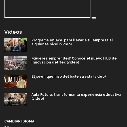
Videos
Programa enlace: para llevar a tu empresa al
siguiente nivel (video)
¿Quieres emprender? Conoce el nuevo HUB de
Innovación del Tec (video)
El joven que hizo del baile su vida (video)
Aula Futura: transformar la experiencia educativa
(video)
Más que un festival cultural: así es la magia de
VIBRART 2026 (video)
CAMBIAR IDIOMA