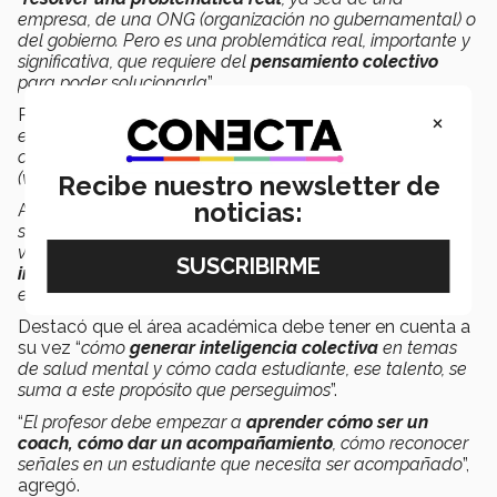
empresa, de una ONG (organización no gubernamental) o
del gobierno. Pero es una problemática real, importante y
significativa, que requiere del
pensamiento colectivo
para poder solucionarla
”.
Por ello, se debe “
poner un
reto al centro
(de la gestión
×
educativa) y después organizar a la facultad para
conducir,
acompañar a estudiantes o a las empresas
(vinculadas al desafío planteado)
”, puntualizó.
Recibe nuestro newsletter de
noticias:
Al respecto de la labor docente resaltó que “
no es
suficiente ser experto en mi área, estar siempre a la
vanguardia del conocimiento, sino realmente
tener un
interés genuino por cada persona
que está en ese
espacio
”.
Destacó que el área académica debe tener en cuenta a
su vez “
cómo
generar inteligencia colectiva
en temas
de salud mental y cómo cada estudiante, ese talento, se
suma a este propósito que perseguimos
”.
“
El profesor debe empezar a
aprender cómo ser un
coach, cómo dar un acompañamiento
, cómo reconocer
señales en un estudiante que necesita ser acompañado
”,
agregó.