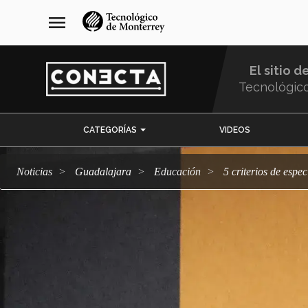
Pasar
navegación
menu
al
principal
contenido
principal
El sitio d
Tecnológic
Menu
CATEGORÍAS
VIDEOS
Comunidad
Noticias
Guadalajara
Educación
5 criterios de esp