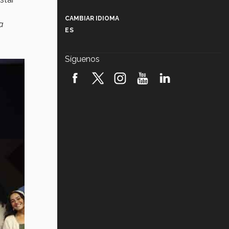
Más que un festival cultural: así es
la magia de VIBRART 2026 (video)
CAMBIAR IDIOMA
a
ES
Javier Guzmán: investigación con
impacto social (video)
Síguenos
¡México, en el top del mundial de
robótica FIRST 2026! (video)
Vida Tec: Pasión, disciplina y
básquetbol, con Gael Adame
(video)
¿Cómo es el Modelo Educativo
Tec? (video)
Vida Tec: Feminismo e Inteligencia
Artificial, Paola Ricaurte (video)