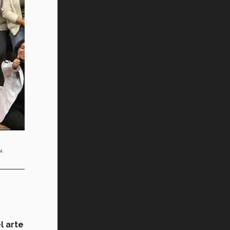
a.
l arte