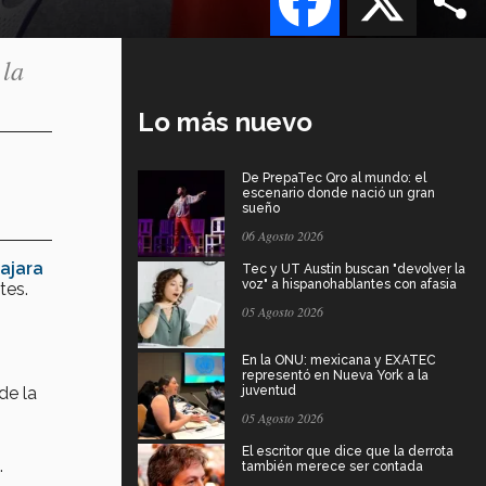
 la
Lo más nuevo
De PrepaTec Qro al mundo: el
escenario donde nació un gran
sueño
06 Agosto 2026
ajara
Tec y UT Austin buscan "devolver la
voz" a hispanohablantes con afasia
tes.
05 Agosto 2026
En la ONU: mexicana y EXATEC
representó en Nueva York a la
de la
juventud
05 Agosto 2026
El escritor que dice que la derrota
.
también merece ser contada