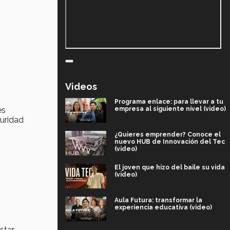
Videos
Programa enlace: para llevar a tu
empresa al siguiente nivel (video)
es
uridad
¿Quieres emprender? Conoce el
nuevo HUB de Innovación del Tec
(video)
El joven que hizo del baile su vida
(video)
Aula Futura: transformar la
experiencia educativa (video)
star