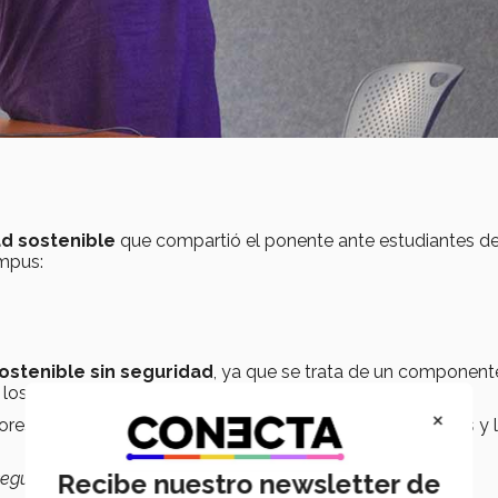
ad sostenible
que compartió el ponente ante estudiantes de
mpus:
ostenible sin seguridad
, ya que se trata de un component
los habitantes.
×
ores de seguridad en una ciudad radica en que las mujeres y 
Recibe nuestro newsletter de
egura para todos”,
subrayó.