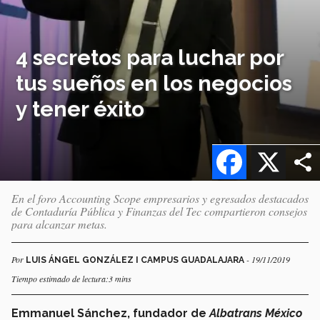
4 secretos para luchar por
tus sueños en los negocios
y tener éxito
Facebook
X
En el foro Accounting Scope empresarios y egresados destacados
de Contaduría Pública y Finanzas del Tec compartieron consejos
para alcanzar metas.
Por
- 19/11/2019
LUIS ÁNGEL GONZÁLEZ I CAMPUS GUADALAJARA
Tiempo estimado de lectura:3 mins
Emmanuel Sánchez, fundador de
Albatrans México