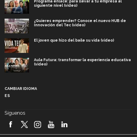
Programa enlace: para llevar a tu empresa al
siguiente nivel (video)
¿Quieres emprender? Conoce el nuevo HUB de
Innovación del Tec (video)
El joven que hizo del baile su vida (video)
Aula Futura: transformar la experiencia educativa
(video)
Más que un festival cultural: así es la magia de
VIBRART 2026 (video)
CAMBIAR IDIOMA
ES
Javier Guzmán: investigación con impacto social
(video)
Síguenos
¡México, en el top del mundial de robótica FIRST
2026! (video)