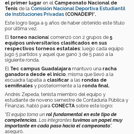
el
primer lugar
en el
Campeonato Nacional de
Tenis
de la
Comisión Nacional Deportiva Estudiantil
de Instituciones Privadas
(CONADEIP)*.
Este logro llega
a 9 años de haber obtenido este título
por última vez.
El
torneo naciona
l comenzó con 2 grupos de
5
equipos universitarios clasificados en sus
respectivos torneos estatales
; luego cada equipo
jugó 5 partidos y aquel que ganó 3 de 5 pasó a la
siguiente ronda.
El
Tec campus Guadalajara
mantuvo una
racha
ganadora
desde el inicio
, misma que llevó a la
escuadra tapatía a
clasificar
a las
rondas de
semifinales
y posteriormente a la
ronda final.
Andrés Zepeda, tenista miembro del equipo y
estudiante de noveno semestre de Contaduría Pública y
Finanzas, habló para
CONECTA
sobre este logro:
“El equipo toma un
rol fundamental en este tipo de
competencias.
Los integrantes
tuvimos un papel muy
importante en cada paso hacia el campeonato
”,
aseguró.