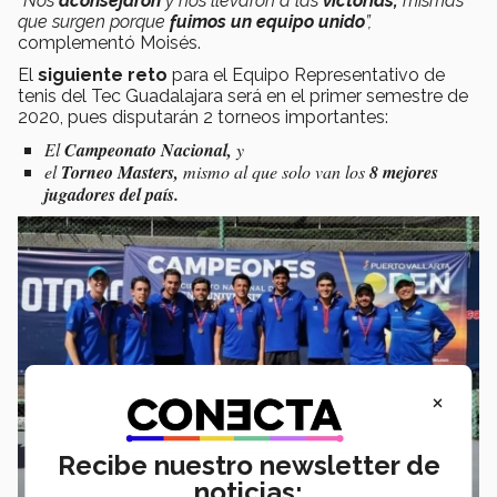
"Nos
aconsejaron
y nos llevaron a las
victorias,
mismas
que surgen porque
fuimos un equipo unido
”,
complementó Moisés.
El
siguiente reto
para el Equipo Representativo de
tenis del Tec Guadalajara será en el primer semestre de
2020, pues disputarán 2 torneos importantes:
El
Campeonato Nacional,
y
el
Torneo Masters,
mismo al que solo van los
8 mejores
jugadores del país.
×
Recibe nuestro newsletter de
noticias: