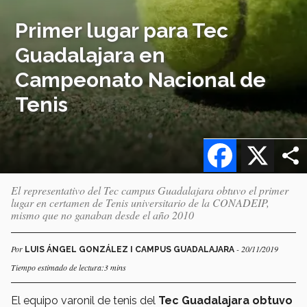
Primer lugar para Tec
Guadalajara en
Campeonato Nacional de
Tenis
Facebook
X
El representativo del Tec campus Guadalajara obtuvo el primer
lugar en certamen de Tenis universitario de la CONADEIP,
mismo que no ganaban desde el año 2010
Por
- 20/11/2019
LUIS ÁNGEL GONZÁLEZ I CAMPUS GUADALAJARA
Tiempo estimado de lectura:3 mins
El equipo varonil de tenis del
Tec Guadalajara obtuvo