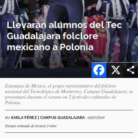
Llevarán alumnos del Tec
Guadalajara folclore
mexicano a Polonia
Facebook
X
Estampas de México, el grupo representativo del folclore
nacional del Tecnológico de Monterrey, Campus Guadalajara, se
presentará durante el verano en 2 festivales culturales de
Polonia.
Por
- 02/07/2019
KARLA PÉREZ | CAMPUS GUADALAJARA
Tiempo estimado de lectura:3 mins