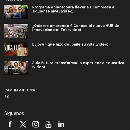
Programa enlace: para llevar a tu empresa al
siguiente nivel (video)
¿Quieres emprender? Conoce el nuevo HUB de
Innovación del Tec (video)
El joven que hizo del baile su vida (video)
Aula Futura: transformar la experiencia educativa
(video)
Más que un festival cultural: así es la magia de
VIBRART 2026 (video)
CAMBIAR IDIOMA
ES
Javier Guzmán: investigación con impacto social
(video)
Síguenos
¡México, en el top del mundial de robótica FIRST
2026! (video)