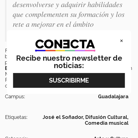
desenvolverse y adquirir habilidades
que complementen su formación y los
rete a mejorar en el ámbito
personal”.- Coronado.
×
Fueron alrededor de
100 estudiantes
entre actores,
bailarines, músicos y
staff
los que participaron en esta
Recibe nuestro newsletter de
producción que corrió bajo la
dirección general de
noticias:
Beto Castillo
y contó con el apoyo del talento de Juan
Manuel Miguez en la música y en la coreografía con
Paty Gayer. Mientras que la producción general fue a
cargo de Juan Antonio Vila y Yolanda González.
Campus:
Guadalajara
Etiquetas:
José el Soñador,
Difusión Cultural,
Comedia musical