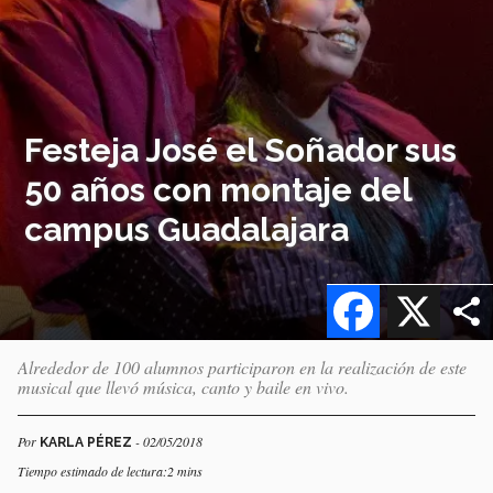
Festeja José el Soñador sus
50 años con montaje del
campus Guadalajara
Facebook
X
Alrededor de 100 alumnos participaron en la realización de este
musical que llevó música, canto y baile en vivo.
Por
- 02/05/2018
KARLA PÉREZ
Tiempo estimado de lectura:2 mins