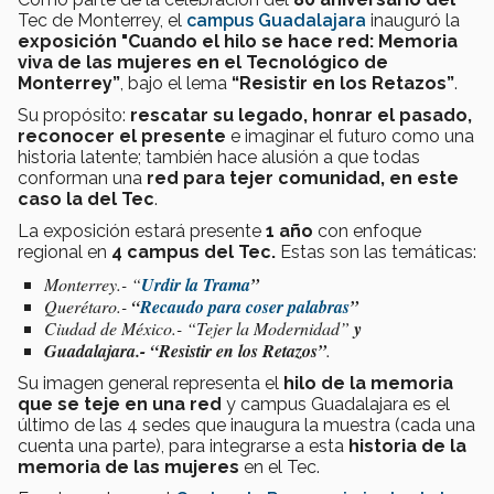
Tec de Monterrey, el
campus Guadalajara
inauguró la
exposición
"Cuando el hilo se hace red:
Memoria
viva de las mujeres en el Tecnológico de
Monterrey
”
, bajo el lema
“Resistir en los Retazos”
.
Su propósito:
rescatar su legado,
honrar el pasado,
reconocer el presente
e imaginar el futuro como una
historia latente; también hace alusión a que todas
conforman una
red para tejer comunidad, en este
caso la del Tec
.
La exposición estará presente
1 año
con enfoque
regional en
4 campus del Tec.
Estas son las temáticas:
Monterrey.- “
Urdir la Trama
”
Querétaro.-
“
Recaudo para coser palabras
”
Ciudad de México.-
“
Tejer la Modernidad”
y
Guadalajara.- “
Resistir en los Retazos”
.
Su imagen general representa el
hilo de la memoria
que se teje en una red
y campus Guadalajara es el
último de las 4 sedes que inaugura la muestra (cada una
cuenta una parte), para integrarse a esta
historia de la
memoria de las mujeres
en el Tec.