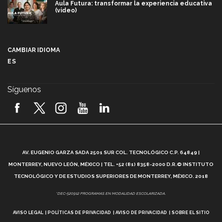
Aula Futura: transformar la experiencia educativa
(video)
Más que un festival cultural: así es la magia de
VIBRART 2026 (video)
CAMBIAR IDIOMA
ES
Javier Guzmán: investigación con impacto social
(video)
Síguenos
¡México, en el top del mundial de robótica FIRST
2026! (video)
Vida Tec: Pasión, disciplina y básquetbol, con Gael
Adame (video)
A
AV. EUGENIO GARZA SADA 2501 SUR COL. TECNOLÓGICO C.P. 64849 |
L
¿Cómo es el Modelo Educativo Tec? (video)
MONTERREY, NUEVO LEÓN, MÉXICO | TEL. +52 (81) 8358-2000 D.R.© INSTITUTO
TECNOLÓGICO Y DE ESTUDIOS SUPERIORES DE MONTERREY, MÉXICO. 2018
Vida Tec: Feminismo e Inteligencia Artificial, Paola
*DEC-520912 PROGRAMAS EN MODALIDAD ESCOLARIZADA.
Ricaurte (video)
AVISO LEGAL
POLÍTICAS DE PRIVACIDAD
AVISO DE PRIVACIDAD
SOBRE EL SITIO