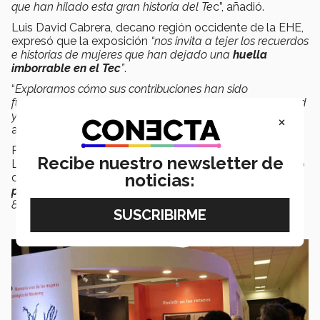
que han hilado esta gran historia del Te
c”, añadió.
Luis David Cabrera, decano región occidente de la EHE,
expresó que la exposición
“nos invita a tejer los recuerdos
e historias de mujeres que han dejado una
huella
imborrable en el Tec
”
.
“
Exploramos cómo sus contribuciones han sido
fundamentales para la construcción de nuestra identidad
y para el avance de la educación en nuestro país
”,
×
agregó.
Para Viviana Ortiz, directora región occidente de
Recibe nuestro newsletter de
Liderazgo y Formación Estudiantil (LiFE) del Tec, afirmó
noticias:
que “
la exposición es un
ejercicio para visibilizar el
papel fundamental
que han tenido las mujeres en estos
80 años”.