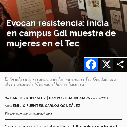
Evocan resistencia: inicia
en campus Gdl muestra de
mujeres en el Tec
Facebook
X
Enfocada en la resistencia de las mujeres, el Tec Guadalajara
abre exposición "Cuando el hilo se hace red”
Por
- 10/11/2023
CARLOS GONZÁLEZ | CAMPUS GUADALAJARA
Fotos
EMILIO FUENTES, CARLOS GONZÁLEZ
Tiempo estimado de lectura:4 mins
Como parte de la celebración del
80 aniversario
del