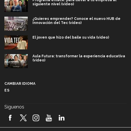
siguiente nivel (video)
¿Quieres emprender? Conoce el nuevo HUB de
Innovación del Tec (video)
El joven que hizo del baile su vida (video)
Aula Futura: transformar la experiencia educativa
(video)
Más que un festival cultural: así es la magia de
VIBRART 2026 (video)
CAMBIAR IDIOMA
ES
Javier Guzmán: investigación con impacto social
(video)
Síguenos
¡México, en el top del mundial de robótica FIRST
2026! (video)
Vida Tec: Pasión, disciplina y básquetbol, con Gael