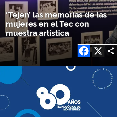
‘Tejen’ las memorias de las
mujeres en el Tec con
muestra artística
Facebook
X
Imagen
o
logo