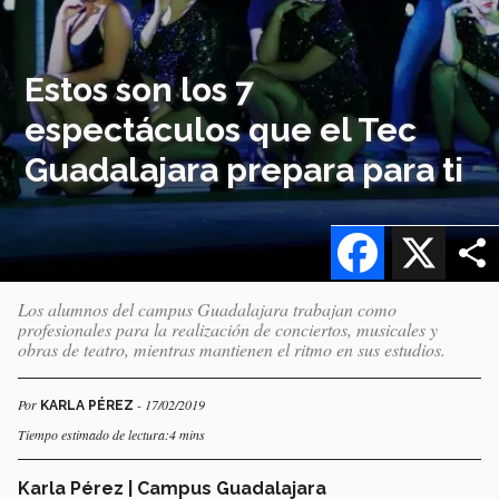
Estos son los 7
espectáculos que el Tec
Guadalajara prepara para ti
Facebook
X
Los alumnos del campus Guadalajara trabajan como
profesionales para la realización de conciertos, musicales y
obras de teatro, mientras mantienen el ritmo en sus estudios.
Por
- 17/02/2019
KARLA PÉREZ
Tiempo estimado de lectura:4 mins
Karla Pérez | Campus Guadalajara