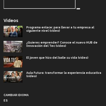
Videos
Programa enlace: para llevar a tu empresa al
siguiente nivel (video)
¿Quieres emprender? Conoce el nuevo HUB de
Innovación del Tec (video)
El joven que hizo del baile su vida (video)
Aula Futura: transformar la experiencia educativa
(video)
Más que un festival cultural: así es la magia de
VIBRART 2026 (video)
CAMBIAR IDIOMA
ES
Javier Guzmán: investigación con impacto social