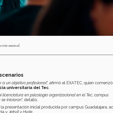
cción musical.
escenarios
r a un objetivo profesional
”, afirmó el EXATEC, quien comenzó
cia universitaria del Tec
.
licenciatura en psicología organizacional en el Tec, campus
se iniciaron
”, detalló.
, la presentación inicial producida por campus Guadalajara, 
ida y
Jekyll y Hyde
.