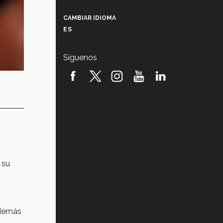
Más que un festival cultural: así es
la magia de VIBRART 2026 (video)
CAMBIAR IDIOMA
ES
Javier Guzmán: investigación con
impacto social (video)
Síguenos
¡México, en el top del mundial de
robótica FIRST 2026! (video)
Vida Tec: Pasión, disciplina y
básquetbol, con Gael Adame
(video)
¿Cómo es el Modelo Educativo
Tec? (video)
Vida Tec: Feminismo e Inteligencia
 su
Artificial, Paola Ricaurte (video)
además