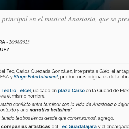
principal en el musical Anastasia, que se pre
- 26/08/2023
ARA
QUEZ
el Tec, Carlos Quezada González, interpreta a Gleb, el antag
CESA y
Stage Entertainment
, productores originales de la obr
l
Teatro Telcel
, ubicado en
plaza Carso
en la Ciudad de Méx
leva el mismo nombre.
estra conflicto entre terminar con la vida de Anastasia o dejar
contexto y una
narrativa bellísima
”.
 tenido teatros llenos desde que comenzamos
”, agregó.
s compañías artísticas
del
Tec Guadalajara
y el encargado