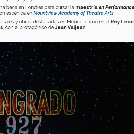
na beca en Londres para cursar la
maestría
en Performanc
ión escénica en
Mountview Academy of Theatre Arts
.
musicales y obras destacadas en México, como en el
Rey León
es
, con el protagónico de
Jean Valjean
.