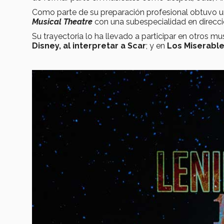
Como parte de su preparación profesional obtuvo u
Musical Theatre
con una subespecialidad en direcc
Su trayectoria lo ha llevado a participar en otros 
Disney, al interpretar a Scar
; y en
Los Miserabl