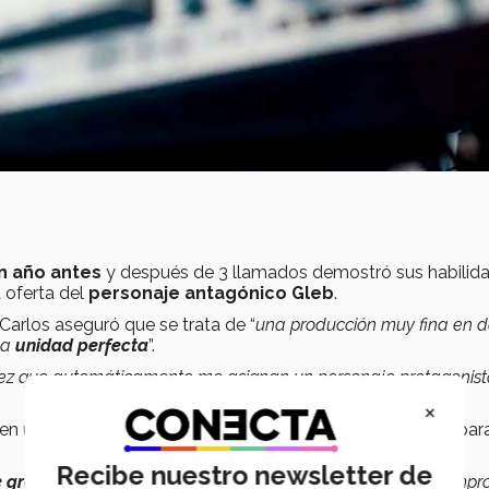
n año antes
y después de 3 llamados demostró sus habilid
a oferta del
personaje antagónico Gleb
.
Carlos aseguró que se trata de “
una producción muy fina en 
na
unidad perfecta
”.
 vez que automáticamente me asignan un personaje protagonist
×
 en un
musical de alto nivel
en México es un gran logro par
Recibe nuestro newsletter de
 gratitud y mucha felicidad
. Pero al mismo tiempo, un compr