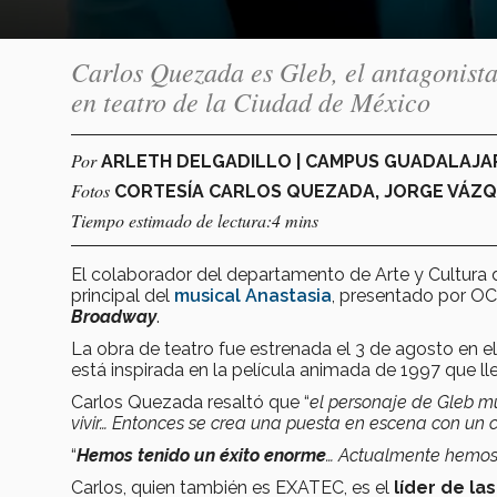
Carlos Quezada es Gleb, el antagonista 
en teatro de la Ciudad de México
Por
ARLETH DELGADILLO | CAMPUS GUADALAJ
Fotos
CORTESÍA CARLOS QUEZADA, JORGE VÁZ
Tiempo estimado de lectura:4 mins
El colaborador del departamento de Arte y Cultura d
principal del
musical Anastasia
, presentado por O
Broadway
.
La obra de teatro fue estrenada el 3 de agosto en e
está inspirada en la película animada de 1997 que l
Carlos Quezada resaltó que “
el personaje de Gleb mu
vivir… Entonces se crea una puesta en escena con un 
“
Hemos tenido un éxito enorme
… Actualmente hemos
Carlos, quien también es EXATEC, es el
líder de la