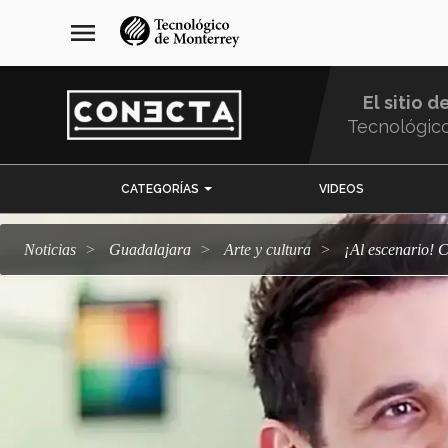
Pasar
navegación
menu
al
principal
contenido
principal
El sitio d
Tecnológic
Menu
CATEGORÍAS
VIDEOS
Comunidad
Noticias
Guadalajara
arte y cultura
¡Al escenario