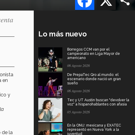
senta
Lo más nuevo
Borregos CCM van por el
campeonato en Liga Mayor de
americano
06 Agosto 2026
onista
De PrepaTec Qro al mundo: el
escenario donde nació un gran
a en
sueño
06 Agosto 2026
ico y
Tec y UT Austin buscan "devolver la
voz" a hispanohablantes con afasia
la
05 Agosto 2026
En la ONU: mexicana y EXATEC
representó en Nueva York a la
 de la
juventud