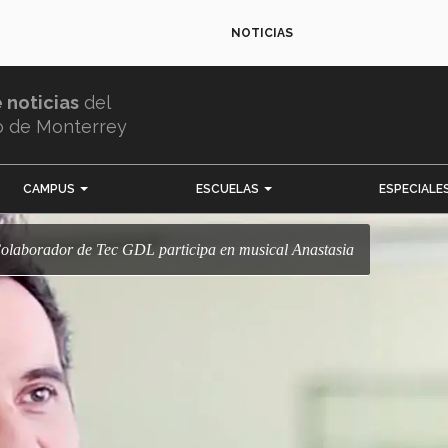
NOTICIAS
e noticias
del
o de Monterrey
CAMPUS
ESCUELAS
ESPECIALE
! Colaborador de Tec GDL participa en musical Anastasia