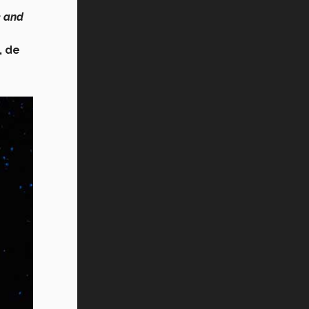
e and
, de