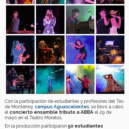
Con la participación de estudiantes y profesores del Tec
de Monterrey,
campus Aguascalientes
, se llevó a cabo
el
concierto ensamble tributo a ABBA
el 29 de
mayo en el Teatro Morelos.
En la producción participaron
50 estudiantes