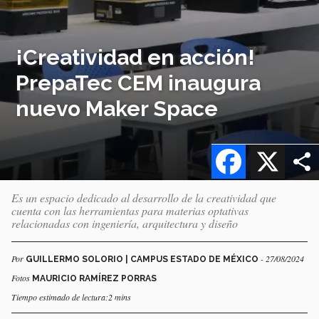
¡Creatividad en acción!
PrepaTec CEM inaugura
nuevo Maker Space
Facebook
X
Es un espacio dedicado al desarrollo de la creatividad que
cuenta con las herramientas para materias optativas
relacionadas con ingeniería, arquitectura y diseño
Por
- 27/08/2024
GUILLERMO SOLORIO | CAMPUS ESTADO DE MÉXICO
Fotos
MAURICIO RAMÍREZ PORRAS
Tiempo estimado de lectura:2 mins