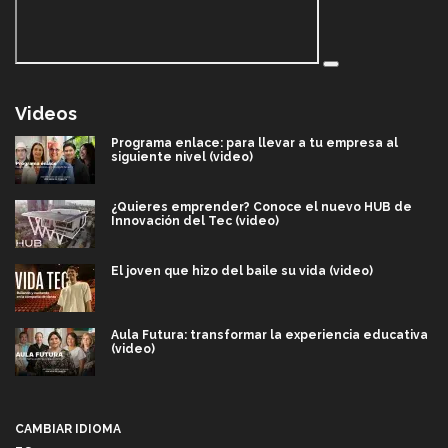
Videos
Programa enlace: para llevar a tu empresa al
siguiente nivel (video)
¿Quieres emprender? Conoce el nuevo HUB de
Innovación del Tec (video)
El joven que hizo del baile su vida (video)
Aula Futura: transformar la experiencia educativa
(video)
Más que un festival cultural: así es la magia de
VIBRART 2026 (video)
CAMBIAR IDIOMA