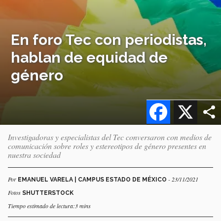
En foro Tec con periodistas,
hablan de equidad de
género
Facebook
X
Investigadoras y especialistas del Tec conversaron con medios de
comunicación sobre roles y estereotipos de género presentes en
nuestra sociedad
Por
- 23/11/2021
EMANUEL VARELA | CAMPUS ESTADO DE MÉXICO
Fotos
SHUTTERSTOCK
Tiempo estimado de lectura:3 mins