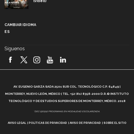
(video)
Más que un festival cultural: así es la magia de
VIBRART 2026 (video)
CAMBIAR IDIOMA
ES
Javier Guzmán: investigación con impacto social
(video)
Síguenos
¡México, en el top del mundial de robótica FIRST
2026! (video)
Vida Tec: Pasión, disciplina y básquetbol, con Gael
Adame (video)
A
AV. EUGENIO GARZA SADA 2501 SUR COL. TECNOLÓGICO C.P. 64849 |
L
¿Cómo es el Modelo Educativo Tec? (video)
MONTERREY, NUEVO LEÓN, MÉXICO | TEL. +52 (81) 8358-2000 D.R.© INSTITUTO
TECNOLÓGICO Y DE ESTUDIOS SUPERIORES DE MONTERREY, MÉXICO. 2018
Vida Tec: Feminismo e Inteligencia Artificial, Paola
*DEC-520912 PROGRAMAS EN MODALIDAD ESCOLARIZADA.
Ricaurte (video)
AVISO LEGAL
POLÍTICAS DE PRIVACIDAD
AVISO DE PRIVACIDAD
SOBRE EL SITIO