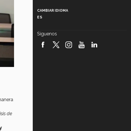
Más que un festival cultural: así es
la magia de VIBRART 2026 (video)
CAMBIAR IDIOMA
ES
Javier Guzmán: investigación con
impacto social (video)
Síguenos
¡México, en el top del mundial de
robótica FIRST 2026! (video)
Vida Tec: Pasión, disciplina y
básquetbol, con Gael Adame
(video)
¿Cómo es el Modelo Educativo
Tec? (video)
Vida Tec: Feminismo e Inteligencia
manera
Artificial, Paola Ricaurte (video)
sis de
y