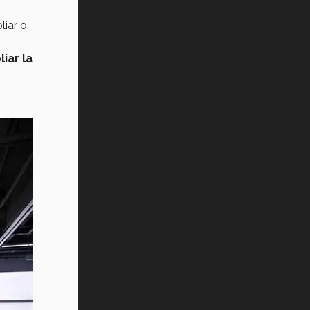
iar o
iar la