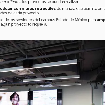
oom
o
Teams
los proyectos se puedan realizar.
dular con muros retráctiles
de manera que permite ampl
dades de cada proyecto.
 uso de los servidores del campus Estado de México para
ampl
algún proyecto lo requiera.