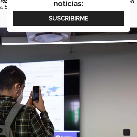
problemáticas y proyectos de socios formadores
propios del
noticias:
us Estado de México”.