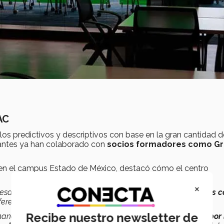
AC
los predictivos y descriptivos con base en la gran cantidad d
iantes ya han colaborado con
socios formadores como G
s en el campus Estado de México, destacó cómo el centro
×
desarrollar en nuestros alumnos
competencias relacionadas c
ferentes carreras de nuestro campus.
Recibe nuestro newsletter de
emandas, tendencias y herramientas de analítica
utilizadas por