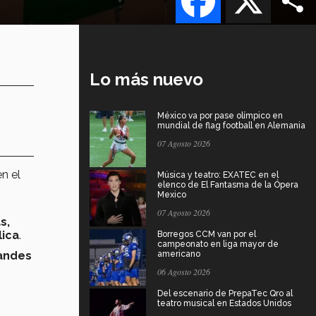
Lo más nuevo
México va por pase olímpico en
mundial de flag football en Alemania
07 Agosto 2026
n el
Música y teatro: EXATEC en el
elenco de El Fantasma de la Ópera
Mexico
07 Agosto 2026
s,
lica
.
Borregos CCM van por el
campeonato en liga mayor de
andes
americano
06 Agosto 2026
Del escenario de PrepaTec Qro al
teatro musical en Estados Unidos