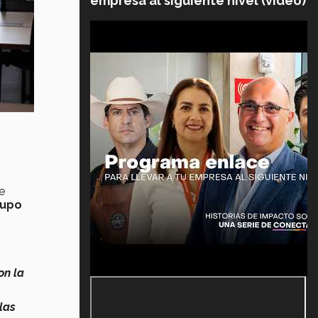
empresa al siguiente nivel (video)
e
rupo
on la
 las