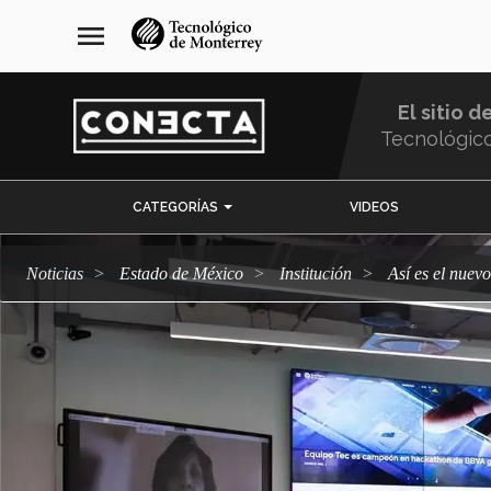
Pasar
navegación
menu
al
principal
contenido
principal
El sitio d
Tecnológic
Menu
CATEGORÍAS
VIDEOS
Comunidad
Noticias
Estado de México
Institución
Así es el nue