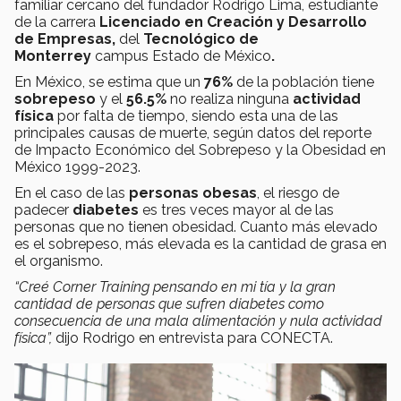
familiar cercano del fundador Rodrigo Lima, estudiante
de la carrera
Licenciado en Creación y Desarrollo
de Empresas,
del
Tecnológico de
Monterrey
campus Estado de México
.
En México, se estima que un
76%
de la población tiene
sobrepeso
y el
56.5%
no realiza ninguna
actividad
física
por falta de tiempo, siendo esta una de las
principales causas de muerte, según datos del reporte
de Impacto Económico del Sobrepeso y la Obesidad en
México 1999-2023.
En el caso de las
personas obesas
, el riesgo de
padecer
diabetes
es tres veces mayor al de las
personas que no tienen obesidad. Cuanto más elevado
es el sobrepeso, más elevada es la cantidad de grasa en
el organismo.
“Creé
Corner Training
pensando en mi tía y la gran
cantidad de personas que sufren diabetes como
consecuencia de una mala alimentación y nula actividad
física”,
dijo Rodrigo en entrevista para CONECTA.