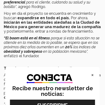
preferencial
para el cliente, cuidando su salud y su
bolsillo”
, agregó Rodrigo.
Hoy en día el proyecto se encuentra en crecimiento y
buscan
expandirse en todo el país.
Por ahora.
iniciarán en las entidades aledañas a la Ciudad de
México para generar una madurez de la compañía
y posteriormente, entrar a rondas de financiamiento.
“El boom está en el fitness
porque si esta situación no se
atiende en la medida de lo posible, se espera que en los
próximos diez años aumenten en un
20%
los índices de
obesidad y sobrepeso
en la población mexicana”,
enfatizó el fundador.
Transforma tu cuerpo en solo 90 días
×
Actualmente cuentan con un
reto de transformación
de 90 días en el que trabajan acondicionamiento físico,
fuerza, resistencia así como entrenamientos
Recibe nuestro newsletter de
multidisciplinarios, acompañados de un entrenador
noticias:
personal que te lleva de la mano
hasta lograr tu
objetivo.
“El beneficio más grande que adquieres son los buenos