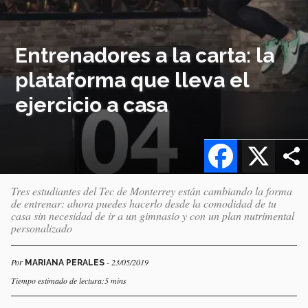
Entrenadores a la carta: la
plataforma que lleva el
ejercicio a casa
Facebook
X
Tres estudiantes del Tec de Monterrey están cambiando la forma
de entrenar: ahora puedes hacerlo desde la comodidad de tu
casa sin necesidad de ir a un gimnasio y con un plan nutrimental
personalizado
Por
- 23/05/2019
MARIANA PERALES
Tiempo estimado de lectura:5 mins