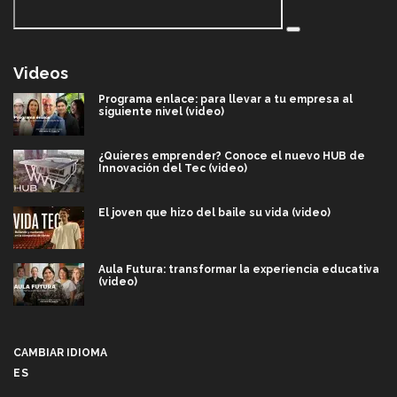
Videos
Programa enlace: para llevar a tu empresa al
siguiente nivel (video)
¿Quieres emprender? Conoce el nuevo HUB de
Innovación del Tec (video)
El joven que hizo del baile su vida (video)
Aula Futura: transformar la experiencia educativa
(video)
Más que un festival cultural: así es la magia de
VIBRART 2026 (video)
CAMBIAR IDIOMA
ES
Javier Guzmán: investigación con impacto social
(video)