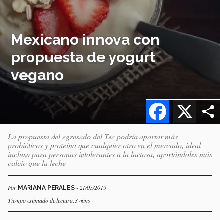
Mexicano innova con
propuesta de yogurt
vegano
Facebook
X
La propuesta del egresado del Tec podría aportar más
probióticos y proteína que cualquier otro en el mercado, ideal
incluso para personas intolerantes a la lactosa, aportándoles más
calcio que la leche
Por
- 21/05/2019
MARIANA PERALES
Tiempo estimado de lectura:3 mins