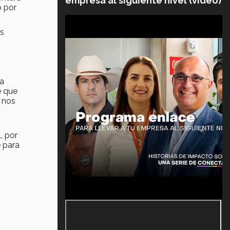
empresa al siguiente nivel (video)
o por
es
ha
e que
o nos
, por
e para