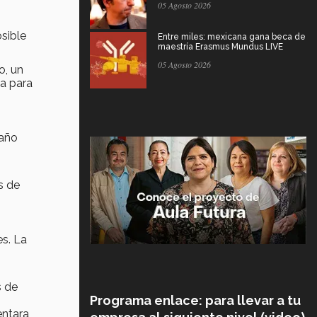
05 Agosto 2026
sible
Entre miles: mexicana gana beca de
maestría Erasmus Mundus LIVE
05 Agosto 2026
o, un
ia para
 año
s de
es. La
s de
Programa enlace: para llevar a tu
entara