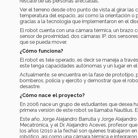
rescate de las personas afectadas.
Ver el terreno desde otro punto de vista al girar las
temperatura del espacio, así como la orientación o 
gracias a la tecnología que implementaron en el dis
El robot cuenta con una cámara térmica, un brazo 
sensor de proximidad, dos cámaras IP, dos sensores 
que se pueda mover.
¿Cómo funciona?
El robot es tele operado, es decir se maneja a trav
este tenga capacidades autónomas y un lugar en e
Actualmente, se encuentra en la fase de prototipo, p
bomberos, policía y ejercito y demostrar que el rob
desastre.
¿Cómo nace el proyecto?
En 2006 nace un grupo de estudiantes que desea hace
primera versión de este robot se llamaba Nautilus. 
Este año, Jorge Alejandro Barrutia y Jorge Alejandr
Mecatrónica, y el Dr. Alejandro Aceves, profesor que 
los años (2010 a la fecha) son quienes trabajaron e
robótico, así como una cámara térmica e integraron 