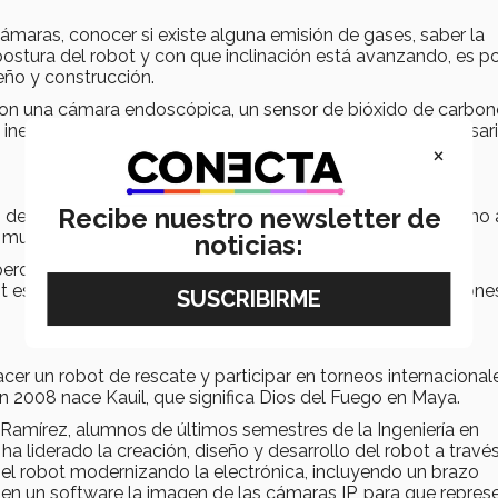
 cámaras, conocer si existe alguna emisión de gases, saber la
postura del robot y con que inclinación está avanzando, es po
eño y construcción.
con una cámara endoscópica, un sensor de bióxido de carbon
inerciales, una computadora central y la electrónica necesar
×
Recibe nuestro newsletter de
és de un control vía remota, pero esperan que para el próximo
l mundial Robocop Rescue Robot.
noticias:
ero los alumnos buscan llegar a gente de protección civil,
ot es capaz de ayudar en las labores de rescate en situacione
r un robot de rescate y participar en torneos internacional
En 2008 nace Kauil, que significa Dios del Fuego en Maya.
o Ramírez, alumnos de últimos semestres de la Ingeniería en
ha liderado la creación, diseño y desarrollo del robot a travé
n el robot modernizando la electrónica, incluyendo un brazo
en un software la imagen de las cámaras IP, para que repres