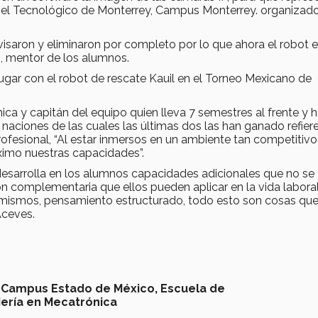
 el Tecnológico de Monterrey, Campus Monterrey. organizad
isaron y eliminaron por completo por lo que ahora el robot 
s, mentor de los alumnos.
ugar con el robot de rescate Kauil en el Torneo Mexicano de
ica y capitán del equipo quien lleva 7 semestres al frente y 
naciones de las cuales las últimas dos las han ganado refier
rofesional, “Al estar inmersos en un ambiente tan competitiv
ximo nuestras capacidades”.
ir desarrolla en los alumnos capacidades adicionales que no se
ón complementaria que ellos pueden aplicar en la vida laboral
sí mismos, pensamiento estructurado, todo esto son cosas qu
 Aceves.
Campus Estado de México,
Escuela de
iería en Mecatrónica