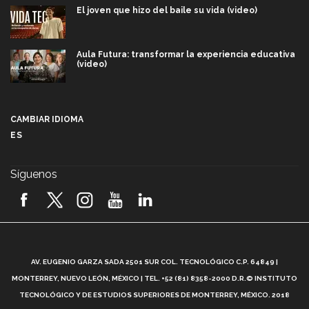
El joven que hizo del baile su vida (video)
Aula Futura: transformar la experiencia educativa
(video)
Más que un festival cultural: así es la magia de
VIBRART 2026 (video)
CAMBIAR IDIOMA
ES
Javier Guzmán: investigación con impacto social
(video)
Síguenos
¡México, en el top del mundial de robótica FIRST
2026! (video)
Vida Tec: Pasión, disciplina y básquetbol, con Gael
Adame (video)
A
AV. EUGENIO GARZA SADA 2501 SUR COL. TECNOLÓGICO C.P. 64849 |
L
¿Cómo es el Modelo Educativo Tec? (video)
MONTERREY, NUEVO LEÓN, MÉXICO | TEL. +52 (81) 8358-2000 D.R.© INSTITUTO
TECNOLÓGICO Y DE ESTUDIOS SUPERIORES DE MONTERREY, MÉXICO. 2018