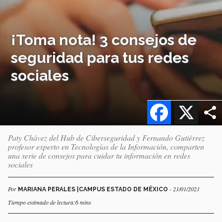
¡Toma nota! 3 consejos de
seguridad para tus redes
sociales
Facebook
X
Paty Chávez del Hub de Ciberseguridad y Fernando Gutiérrez
profesor experto en Tecnologías de la Información, comparten
una serie de consejos para cuidar tu información en redes
sociales
Por
- 21/01/2021
MARIANA PERALES |CAMPUS ESTADO DE MÉXICO
Tiempo estimado de lectura:6 mins