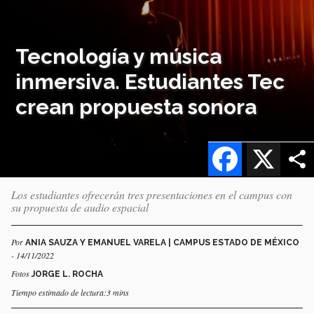
Tecnología y música
inmersiva. Estudiantes Tec
crean propuesta sonora
Facebook
X
Los estudiantes ofrecerán tres presentaciones en el campus con
su propuesta de audio espacial
Por
ANIA SAUZA Y EMANUEL VARELA | CAMPUS ESTADO DE MÉXICO
- 14/11/2022
Fotos
JORGE L. ROCHA
Tiempo estimado de lectura:3 mins