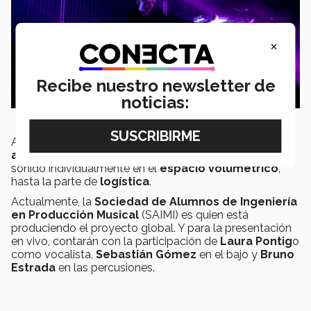
×
Recibe nuestro newsletter de
noticias:
Ambos estudiantes han estado inmersos en cada
aspecto del proyecto
, desde la colocación de cada
sonido individualmente en el
espacio volumétrico
,
hasta la parte de
logística
.
Actualmente, la
Sociedad de Alumnos de Ingeniería
en Producción Musical
(SAIMI) es quien está
produciendo el proyecto global
. Y para la presentación
en vivo, contarán con la participación de
Laura Pontig
o
como vocalista,
Sebastián Gómez
en el bajo y
Bruno
Estrada
en las percusiones.