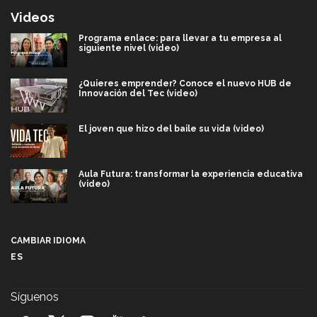
Videos
Programa enlace: para llevar a tu empresa al
siguiente nivel (video)
¿Quieres emprender? Conoce el nuevo HUB de
Innovación del Tec (video)
El joven que hizo del baile su vida (video)
Aula Futura: transformar la experiencia educativa
(video)
Más que un festival cultural: así es la magia de
VIBRART 2026 (video)
CAMBIAR IDIOMA
ES
Javier Guzmán: investigación con impacto social
(video)
Síguenos
¡México, en el top del mundial de robótica FIRST