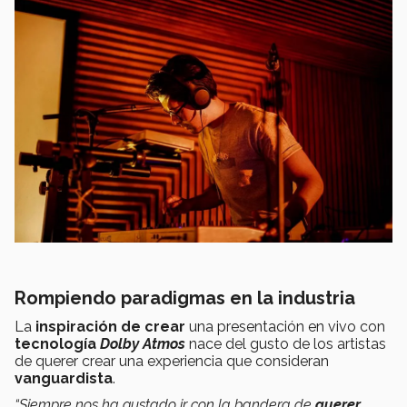
Rompiendo paradigmas en la industria
La
inspiración de crear
una presentación en vivo con
tecnología
Dolby Atmos
nace del gusto de los artistas
de querer crear una experiencia que consideran
vanguardista
.
“Siempre nos ha gustado ir con la bandera de
querer