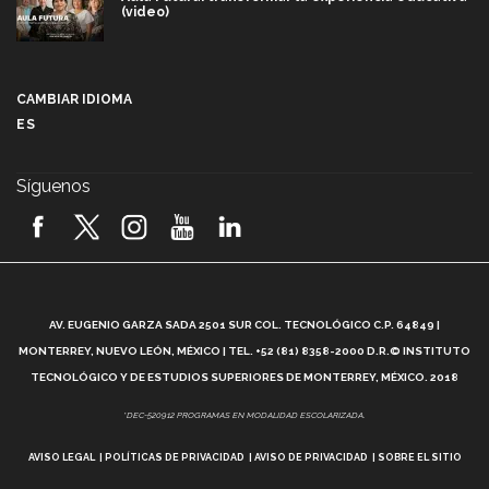
(video)
Más que un festival cultural: así es la magia de
VIBRART 2026 (video)
CAMBIAR IDIOMA
ES
Javier Guzmán: investigación con impacto social
(video)
Síguenos
¡México, en el top del mundial de robótica FIRST
2026! (video)
Vida Tec: Pasión, disciplina y básquetbol, con Gael
Adame (video)
A
AV. EUGENIO GARZA SADA 2501 SUR COL. TECNOLÓGICO C.P. 64849 |
L
¿Cómo es el Modelo Educativo Tec? (video)
MONTERREY, NUEVO LEÓN, MÉXICO | TEL. +52 (81) 8358-2000 D.R.© INSTITUTO
TECNOLÓGICO Y DE ESTUDIOS SUPERIORES DE MONTERREY, MÉXICO. 2018
Vida Tec: Feminismo e Inteligencia Artificial, Paola
*DEC-520912 PROGRAMAS EN MODALIDAD ESCOLARIZADA.
Ricaurte (video)
AVISO LEGAL
POLÍTICAS DE PRIVACIDAD
AVISO DE PRIVACIDAD
SOBRE EL SITIO