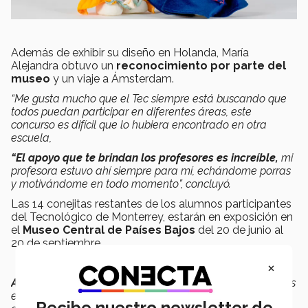
Además de exhibir su diseño en Holanda, María
Alejandra obtuvo un
reconocimiento por parte del
museo
y un viaje a Ámsterdam.
“Me gusta mucho que el Tec siempre está buscando que
todos puedan participar en diferentes áreas, este
concurso es difícil que lo hubiera encontrado en otra
escuela,
“El apoyo que te brindan los profesores es increíble,
mi
profesora estuvo ahí siempre para mí, echándome porras
y motivándome en todo momento”, concluyó.
Las 14 conejitas restantes de los alumnos participantes
del Tecnológico de Monterrey, estarán en exposición en
el
Museo Central de Países Bajos
del 20 de junio al
20 de septiembre.
×
Aclaración:
Esta nota fue modificada para precisar varios
elementos ante dudas sobre el alcance y naturaleza de
Recibe nuestro newsletter de