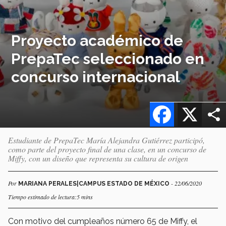
Proyecto académico de
PrepaTec seleccionado en
concurso internacional
Facebook
X
Estudiante de PrepaTec María Alejandra Gutiérrez participó,
como parte del proyecto final de una clase, en un concurso de
Miffy, con un diseño que representa su cultura de origen
Por
- 22/06/2020
MARIANA PERALES|CAMPUS ESTADO DE MÉXICO
Tiempo estimado de lectura:5 mins
Con motivo del cumpleaños número 65 de Miffy, el