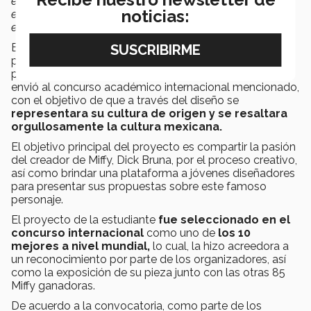
este proyecto que no quedaban suficientemente claros o
noticias:
eran imprecisos en la versión original. También se añade
este texto aclaratorio:
El diseño y bordado realizado por la estudiante de
preparatoria María Alejandra Gutiérrez formó parte del
proyecto final de una materia, que posteriormente se
envió al concurso académico internacional mencionado,
con el objetivo de que a través del diseño se
representara su cultura de origen y se resaltara
orgullosamente la cultura mexicana.
El objetivo principal del proyecto es compartir la pasión
del creador de Miffy, Dick Bruna, por el proceso creativo,
así como brindar una plataforma a jóvenes diseñadores
para presentar sus propuestas sobre este famoso
personaje.
El proyecto de la estudiante
fue seleccionado en el
concurso internacional
como uno de
los 10
mejores a nivel mundial,
lo cual, la hizo acreedora a
un reconocimiento por parte de los organizadores, así
como la exposición de su pieza junto con las otras 85
Miffy ganadoras.
De acuerdo a la convocatoria, como parte de los