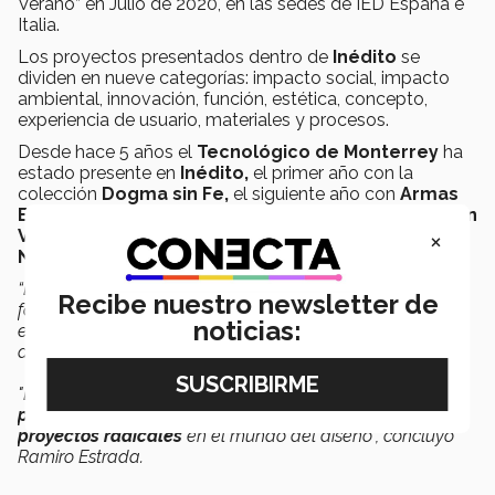
Verano” en Julio de 2020, en las sedes de IED España e
Italia.
Los proyectos presentados dentro de
Inédito
se
dividen en nueve categorías: impacto social, impacto
ambiental, innovación, función, estética, concepto,
experiencia de usuario, materiales y procesos.
Desde hace 5 años el
Tecnológico de Monterrey
ha
estado presente en
Inédito,
el primer año con la
colección
Dogma sin Fe,
el siguiente año con
Armas
Benditas,
hace dos años con la colección
Bebida Bien
×
Vivida,
misma que presentaron en
Wanted Design
NYC
y el año pasado con
Piedras Que Hablan.
“Los estudiantes tienen la oportunidad de exponer en un
Recibe nuestro newsletter de
foro tan importante como
Design Week México
y la idea
noticias:
es que todos los estudiantes puedan participar a través
de diferentes dinámicas.
"Lo que hacen este tipo de actividades es
generar
pasión, identidad y compromiso para crear nuevos
proyectos radicales
en el mundo del diseño”, concluyó
Ramiro Estrada.