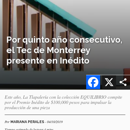
Por quinto año consecutivo,
el Tec de Monterrey
presente en Inédito
Facebook
X
Este año, La Tlapalería con la colección EQUILIBRIO compite
por el Premio Inédito de $100,000 pesos para impulsar la
producción de una pieza
Por
- 04/10/2019
MARIANA PERALES
Tiempo estimado de lectura:4 mins