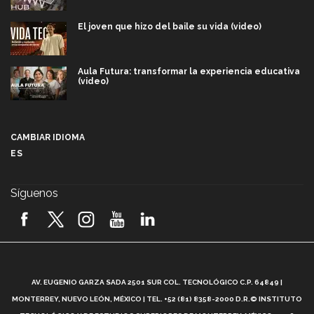
El joven que hizo del baile su vida (video)
Aula Futura: transformar la experiencia educativa
(video)
Más que un festival cultural: así es la magia de
VIBRART 2026 (video)
CAMBIAR IDIOMA
ES
Javier Guzmán: investigación con impacto social
(video)
Síguenos
¡México, en el top del mundial de robótica FIRST
2026! (video)
Vida Tec: Pasión, disciplina y básquetbol, con Gael
Adame (video)
A
AV. EUGENIO GARZA SADA 2501 SUR COL. TECNOLÓGICO C.P. 64849 |
L
¿Cómo es el Modelo Educativo Tec? (video)
MONTERREY, NUEVO LEÓN, MÉXICO | TEL. +52 (81) 8358-2000 D.R.© INSTITUTO