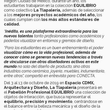
Región Ciudad de México, durante un año, los
estudiantes trabajaron en la colección
EQUILIBRIO
como colectivo
La Tlapalería,
además de seleccionar
a los
mejores proyectos académicos del año,
los
cuales cumplen con
los más altos estándares de
calidad.
“
Inédito,
es una plataforma extraordinaria para los
nuevos talentos
tanto profesionales como académicos y
poderlos visualizar en entornos y gremios de diseño,
“Para los estudiantes es un buen entrenamiento el poder
visualizar cómo es la vida profesional, además de
conocer cómo se generan nuevas tendencias a través
de vincularse con otros diseñadores activos en este
mundo
no solo del diseño de producto, sino otras
industrias como cerámica, joyería, muebles, indumentaria,
entre otros”, compartió en entrevista para CONECTA.
Del 3 al 13 de octubre de 2019 en
Espacio CDMX,
Arquitectura y Diseño, La Tlapalería
presentará en
el
Pabellón Profesional
EQUILIBRIO
una colección de
objetos de interacción, que busca representar el
equilibrio, precisión y movimiento
, centrándose en
el balance entre la belleza mecánica y el diseño de la