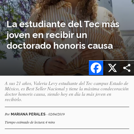
La estudiante del Tec más
joven en recibir un
doctorado honoris causa
Facebook
X
A sus 21 años, Valeria Levy estudiante del Tec campus Estado de
México, es Best Seller Nacional y tiene la máxima condecoración
doctor honoris causa, siendo hoy en día la más joven en
recibirlo.
Por
- 02/04/2019
MARIANA PERALES
Tiempo estimado de lectura:4 mins