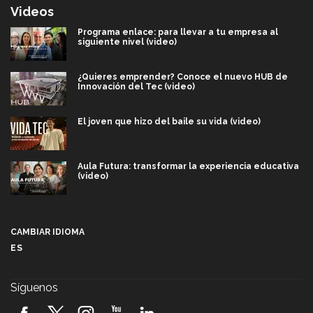
Videos
Programa enlace: para llevar a tu empresa al
siguiente nivel (video)
¿Quieres emprender? Conoce el nuevo HUB de
Innovación del Tec (video)
El joven que hizo del baile su vida (video)
Aula Futura: transformar la experiencia educativa
(video)
Más que un festival cultural: así es la magia de
VIBRART 2026 (video)
CAMBIAR IDIOMA
ES
Javier Guzmán: investigación con impacto social
(video)
Síguenos
¡México, en el top del mundial de robótica FIRST
2026! (video)