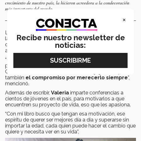
crecimiento de nuestro país, la hicieron acreedora a la condecoración
más importante del mundo.
×
​La ceremonia se realizó en la máxima casa de estudios,
Recibe nuestro newsletter de
la
Universidad Nacional Autónoma de México,
noticias:
donde Valeria estuvo acompañada de familiares y
amigos.
“Es imposible expresar con palabras todo lo que pasa
por mi mente, mi corazón y mi alma desde ese día.
Como dice mi mamá, el
honor es muy grande
pero
también
el compromiso por merecerlo siempre
”,
mencionó.
Además de escribir,
Valeria
imparte conferencias a
cientos de jóvenes en el país, para motivarlos a que
encuentren su proyecto de vida, eso que les apasiona.
“Con mi libro busco que tengan esa motivación, ese
espíritu de querer ser mejores día a día y superarse sin
importar la edad, cada quien puede hacer el cambio que
quiere y necesita ver en su vida”,