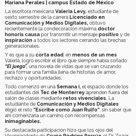
Mariana Perales | campus Estado de México
La escritora mexicana
Valeria Levy,
estudiante de
sexto semestre de la carrera
Licenciado en
Comunicación y Medios Digitales,
obtuvo
recientemente la condecoración máxima
doctor
honoris causa
por transmitir un mensaje
positivo
y de
inspiración
a todos los lectores cerrando las brechas
generacionales.
Y es que a su
corta edad
, en
menos de
un mes
Valeria, logró escribir el libro que siempre había soñado
“El juego”,
una novela de vidas que se van cruzando
para formar una familia llena de historias de amor,
rechazo y oportunidades.
Todo comenzó en una
Semana i,
el espacio donde los
estudiantes del
Tec de Monterrey
aprenden fuera del
salón de clases mediante
retos vivenciales.
La
estudiante de
Comunicación y Medios Digitales
eligió el reto
“Escribe como Juan Rulfo”
, sin saber que
ahí comenzaría un camino con recompensas
inimaginables.
Su destacada participación hizo que los ojos del
Vicepresidente de
Grupo Rodrigo Porrúa
, el Dr. Zozer