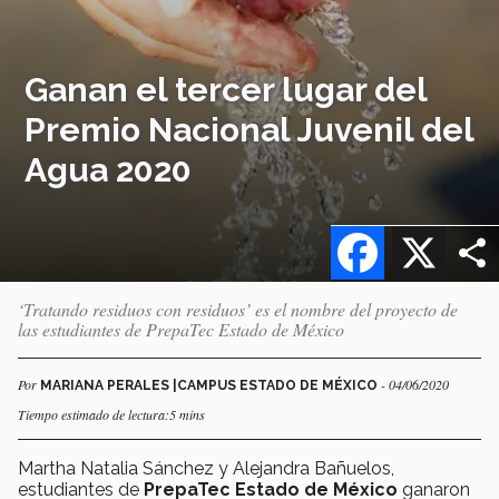
Ganan el tercer lugar del
Premio Nacional Juvenil del
Agua 2020
Facebook
X
‘Tratando residuos con residuos’ es el nombre del proyecto de
las estudiantes de PrepaTec Estado de México
Por
- 04/06/2020
MARIANA PERALES |CAMPUS ESTADO DE MÉXICO
Tiempo estimado de lectura:5 mins
Martha Natalia Sánchez y Alejandra Bañuelos,
estudiantes de
PrepaTec Estado de México
ganaron