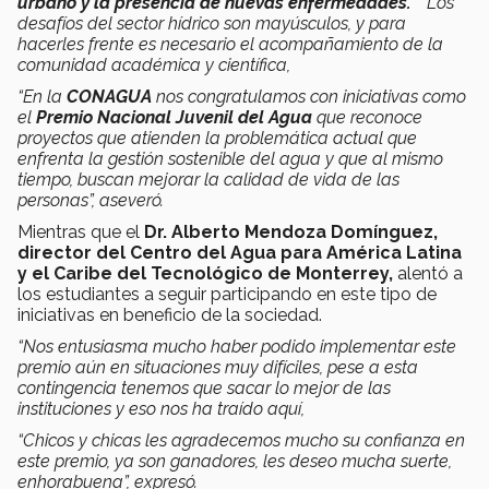
urbano y la presencia de nuevas enfermedades.
Los
desafíos del sector hídrico son mayúsculos, y para
hacerles frente es necesario el acompañamiento de la
comunidad académica y científica,
“En la
CONAGUA
nos congratulamos con iniciativas como
el
Premio Nacional Juvenil del Agua
que reconoce
proyectos que atienden la problemática actual que
enfrenta la gestión sostenible del agua y que al mismo
tiempo, buscan mejorar la calidad de vida de las
personas”, aseveró.
Mientras que el
Dr. Alberto Mendoza Domínguez,
director del Centro del Agua para América Latina
y el Caribe del Tecnológico de Monterrey,
alentó a
los estudiantes a seguir participando en este tipo de
iniciativas en beneficio de la sociedad.
“Nos entusiasma mucho haber podido implementar este
premio aún en situaciones muy difíciles, pese a esta
contingencia tenemos que sacar lo mejor de las
instituciones y eso nos ha traído aquí,
“Chicos y chicas les agradecemos mucho su confianza en
este premio, ya son ganadores, les deseo mucha suerte,
enhorabuena”, expresó.