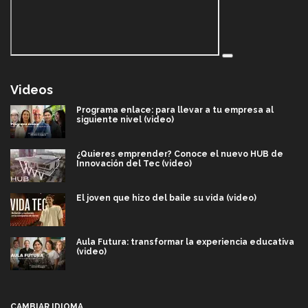
Videos
Programa enlace: para llevar a tu empresa al
siguiente nivel (video)
¿Quieres emprender? Conoce el nuevo HUB de
Innovación del Tec (video)
El joven que hizo del baile su vida (video)
Aula Futura: transformar la experiencia educativa
(video)
Más que un festival cultural: así es la magia de
VIBRART 2026 (video)
CAMBIAR IDIOMA