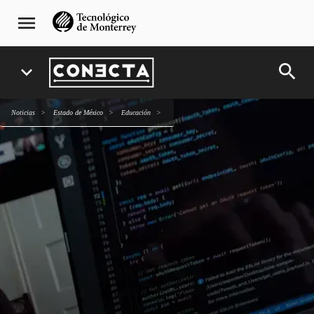
Pasar
navegación
menu
al
principal
contenido
principal
search
expand_more
Noticias
Estado de México
Educación