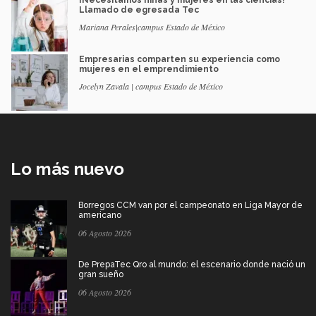
¡Necesitamos niñas y mujeres en las ciencias!
Llamado de egresada Tec
Mariana Perales|campus Estado de México
Empresarias comparten su experiencia como
mujeres en el emprendimiento
Jocelyn Zavala | campus Estado de México
Lo más nuevo
Borregos CCM van por el campeonato en Liga Mayor de
americano
06 Agosto 2026
De PrepaTec Qro al mundo: el escenario donde nació un
gran sueño
06 Agosto 2026