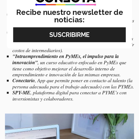
contacto entre consultores y PYMEs con problemas. La idea
es la uberización del proceso de consultoría.
Recibe nuestro newsletter de
Environergy
es una solución al problema de desperdicio de
noticias:
alimentos. Es un invernadero que busca eliminar las pérdidas
de calabacita por temperaturas extremas en cultivos.
Robin Goods,
plataforma digital para poner en contacto a
productores de productos agrícolas con consumidores finales
con la finalidad de optimizar la cadena de suministro (reducir
costos de intermediarios).
"Intraemprendimiento en PyMEs, el impulso para la
innovación”
, un curso educativo enfocado en PyMEs que
tiene como objetivo mejorar el desarrollo interno de
emprendimiento e innovación de las mismas empresas.
Conectario
, App que permite poner en contacto al talento (la
persona adecuada para el trabajo adecuado) con las PYMEs.
SPY-ME
, plataforma digital para conectar a PYME’s con
inversionistas y colaboradores.