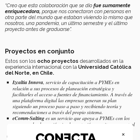
“Creo que esta colaboración que se dio
fue sumamente
enriquecedora,
porque nos conectaron con personas en
otra parte del mundo que estaban viviendo lo mismo que
nosotros, una pandemia, un último semestre y el último
proyecto antes de graduarse”.
Proyectos en conjunto
Estos son los
ocho proyectos
desarrollados en la
experiencia internacional con la
Universidad Católica
del Norte, en Chile.
Izcaltia Innova
, servicio de capacitación a PYMEs en
relación a sus procesos de planeación estratégica y
facilitarles el acceso a fuentes de financiamiento. A través de
una plataforma digital las empresas generan su plan
siguiendo un proceso paso a paso y recibiendo teoría y
recomendaciones a través del propio sistema.
eComm-Sulting
es un servicio que apoya a PYMEs con los
procesos de planeación, implementación, monitoreo y control
de actividades de e-commerce.
×
SQLU,
plataforma digital que funciona como el punto de