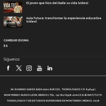
El joven que hizo del baile su vida (video)
Aula Futura: transformar la experiencia educativa
(video)
Más que un festival cultural: así es la magia de
VIBRART 2026 (video)
CAMBIAR IDIOMA
ES
Javier Guzmán: investigación con impacto social
(video)
Síguenos
¡México, en el top del mundial de robótica FIRST
2026! (video)
Vida Tec: Pasión, disciplina y básquetbol, con Gael
Adame (video)
A
AV. EUGENIO GARZA SADA 2501 SUR COL. TECNOLÓGICO C.P. 64849 |
L
¿Cómo es el Modelo Educativo Tec? (video)
MONTERREY, NUEVO LEÓN, MÉXICO | TEL. +52 (81) 8358-2000 D.R.© INSTITUTO
TECNOLÓGICO Y DE ESTUDIOS SUPERIORES DE MONTERREY, MÉXICO. 2018