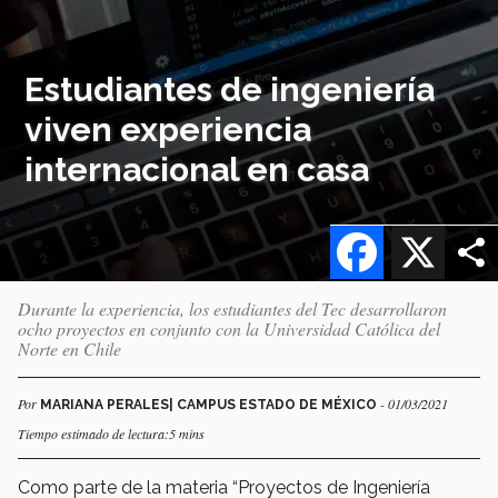
Estudiantes de ingeniería
viven experiencia
internacional en casa
Facebook
X
Durante la experiencia, los estudiantes del Tec desarrollaron
ocho proyectos en conjunto con la Universidad Católica del
Norte en Chile
Por
- 01/03/2021
MARIANA PERALES| CAMPUS ESTADO DE MÉXICO
Tiempo estimado de lectura:5 mins
Como parte de la materia “Proyectos de Ingeniería