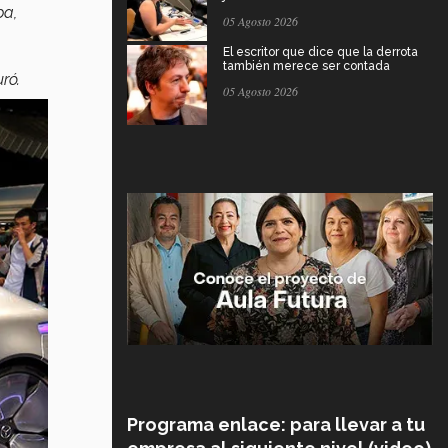
pa,
05 Agosto 2026
El escritor que dice que la derrota
también merece ser contada
uró.
05 Agosto 2026
Programa enlace: para llevar a tu