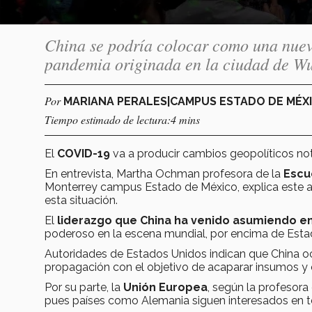
China se podría colocar como una nuev
pandemia originada en la ciudad de W
Por
MARIANA PERALES|CAMPUS ESTADO DE MÉX
Tiempo estimado de lectura:4 mins
El
COVID-19
va a producir cambios geopolíticos not
En entrevista, Martha Ochman profesora de la
Escu
Monterrey campus Estado de México, explica este 
esta situación.
El
liderazgo que China ha venido asumiendo en
poderoso en la escena mundial, por encima de Esta
Autoridades de Estados Unidos indican que China o
propagación con el objetivo de acaparar insumos y 
Por su parte, la
Unión Europea
, según la profesora
pues países como Alemania siguen interesados en te