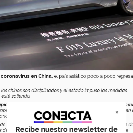
 coronavirus en China,
el país asiático poco a poco regresa
 los chinos son disciplinados y el estado impuso las medidas,
 esté saliendo,
ipio no respetaron el confinamiento y esa fue una de las ca
×
peos la población respeta el confinamiento, manejando bien la
manos,
 de contagiados porque aplican una cantidad impresionante d
Recibe nuestro newsletter de
los demás países no han visto comprometida su capacidad de