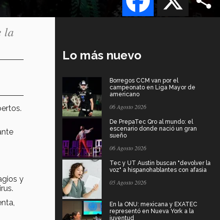
 la
Lo más nuevo
Borregos CCM van por el
campeonato en Liga Mayor de
americano
06 Agosto 2026
ertos.
De PrepaTec Qro al mundo: el
escenario donde nació un gran
nte
sueño
06 Agosto 2026
Tec y UT Austin buscan "devolver la
voz" a hispanohablantes con afasia
agios y
05 Agosto 2026
rus.
enta,
En la ONU: mexicana y EXATEC
representó en Nueva York a la
juventud