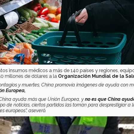
tintos insumos médicos a más de 140 países y regiones, equip
0 millones de dólares a la
Organización Mundial de la Sal
 contagios y muertes, China promovía imágenes de ayuda con m
ón Europea,
ren China ayuda más que Unión Europea, y
no es que China ayud
po de noticias, ciertos partidos las toman para desprestigiar a 
es europeos”, aseveró.