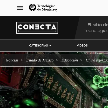
Pasar
navegación
menu
al
principal
contenido
principal
El sitio d
Tecnológic
Menu
CATEGORÍAS
VIDEOS
Comunidad
Noticias
Estado de México
Educación
China reforz