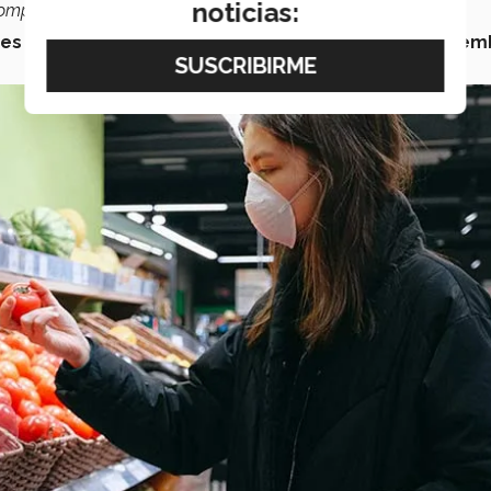
noticias:
compartió.
es en esta batalla contra el virus
,
ciertos países miem