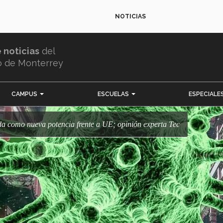
NOTICIAS
e noticias
del
o de Monterrey
CAMPUS
ESCUELAS
ESPECIALE
ada como nueva potencia frente a UE; opinión experta Tec