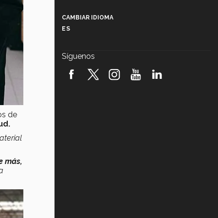
Más que un festival cultural: así es
la magia de VIBRART 2026 (video)
CAMBIAR IDIOMA
ES
Javier Guzmán: investigación con
impacto social (video)
Síguenos
¡México, en el top del mundial de
robótica FIRST 2026! (video)
Vida Tec: Pasión, disciplina y
básquetbol, con Gael Adame
(video)
os de
ud.
¿Cómo es el Modelo Educativo
Tec? (video)
aterial
Vida Tec: Feminismo e Inteligencia
e más,
Artificial, Paola Ricaurte (video)
la