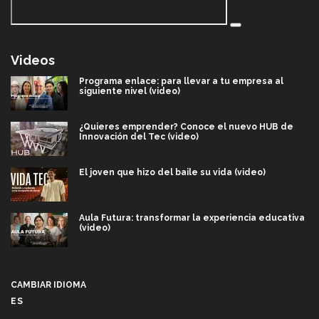
Videos
Programa enlace: para llevar a tu empresa al
siguiente nivel (video)
¿Quieres emprender? Conoce el nuevo HUB de
Innovación del Tec (video)
El joven que hizo del baile su vida (video)
Aula Futura: transformar la experiencia educativa
(video)
Más que un festival cultural: así es la magia de
VIBRART 2026 (video)
CAMBIAR IDIOMA
ES
Javier Guzmán: investigación con impacto social