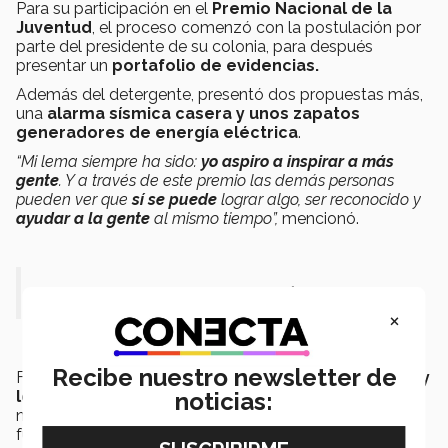
Para su participación en el
Premio Nacional de la
Juventud
, el proceso comenzó con la postulación por
parte del presidente de su colonia, para después
presentar un
portafolio de evidencias.
Además del detergente, presentó dos propuestas más,
una
alarma sísmica casera y unos zapatos
generadores de energía eléctrica
.
“Mi lema siempre ha sido:
yo aspiro a inspirar a más
gente
. Y a través de este premio las demás personas
pueden ver que
sí se puede
lograr algo, ser reconocido y
ayudar a la gente
al mismo tiempo”,
mencionó.
“Yo aspiro a inspirar a más gente”
×
Recibe nuestro newsletter de
Finalmente Paola quiso
compartir un mensaje a las y
los jóvenes
, quienes para ella son el presente de
noticias:
nuestro país, porque hoy están
construyendo
el
futuro.