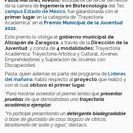
Paola Martínez Avelino
, estudiante de tercer semestre
de la carrera de
Ingeniería
en
Biotecnología
del Tec
campus Estado de México
, fue galardonada con el
primer lugar
en la categoría de “Trayectoria
Académica” en el
Premio Municipal de la Juventud
2022.
Este premio lo otorga el
gobierno municipal de
Atizapán de Zaragoza
, a través de la
Dirección de la
Juventud
, y consta de
4 modalidades:
Trayectoria
Académica, Trayectoria Artística y Cultural, Jóvenes
Emprendedores y Superación de Jóvenes con
Discapacidad.
Paola, quien además es parte del programa de
Líderes
del mañana
, habló respecto al
proyecto
que realizó y
con el cual
obtuvo el primer lugar.
“Para hacerse acreedor al premio tenías que
presentar
pruebas
de que demostrabas una
trayectoria
académica ejemplar.
“Yo participé presentando un
detergente biodegradable
a base de glucósido de coco, bagazo de cítricos,
bicarbonato de sodio y agua”,
destacó.