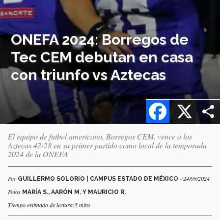
ONEFA 2024: Borregos de
Tec CEM debutan en casa
con triunfo vs Aztecas
Facebook
X
El equipo de futbol americano, Borregos CEM, vence a los
Aztecas 42-28 en su primer partido como local de la temporada
2024 de la ONEFA
Por
- 24/09/2024
GUILLERMO SOLORIO | CAMPUS ESTADO DE MÉXICO
Fotos
MARÍA S., AARÓN M. Y MAURICIO R.
Tiempo estimado de lectura:5 mins