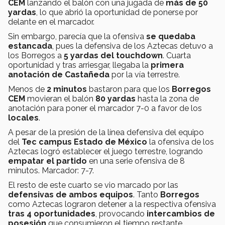
CEM
lanzando el balón con una jugada de
más de 50
yardas
, lo que abrió la oportunidad de ponerse por
delante en el marcador.
Sin embargo, parecía que la ofensiva
se quedaba
estancada
, pues la defensiva de los Aztecas detuvo a
los Borregos a
5 yardas del touchdown
. Cuarta
oportunidad y tras arriesgar, llegaba la
primera
anotación de Castañeda
por la vía terrestre.
Menos de
2 minutos
bastaron para que los
Borregos
CEM
movieran el balón
80 yardas
hasta la zona de
anotación para poner el marcador 7-0 a favor de los
locales
.
A pesar de la presión de la línea defensiva del equipo
del
Tec campus Estado de México
la ofensiva de los
Aztecas logró establecer el juego terrestre, logrando
empatar el partido
en una serie ofensiva de 8
minutos. Marcador: 7-7.
El resto de este cuarto se vio marcado por las
defensivas de ambos equipos
. Tanto
Borregos
como Aztecas lograron detener a la respectiva ofensiva
tras 4 oportunidades
, provocando
intercambios de
posesión
que consumieron el tiempo restante.