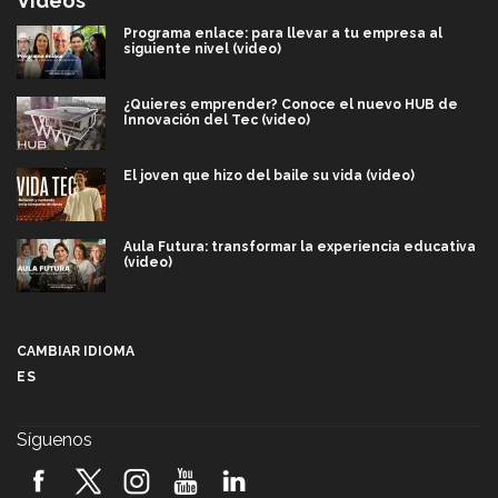
Videos
Programa enlace: para llevar a tu empresa al
siguiente nivel (video)
¿Quieres emprender? Conoce el nuevo HUB de
Innovación del Tec (video)
El joven que hizo del baile su vida (video)
Aula Futura: transformar la experiencia educativa
(video)
Más que un festival cultural: así es la magia de
VIBRART 2026 (video)
CAMBIAR IDIOMA
ES
Javier Guzmán: investigación con impacto social
(video)
Síguenos
¡México, en el top del mundial de robótica FIRST
2026! (video)