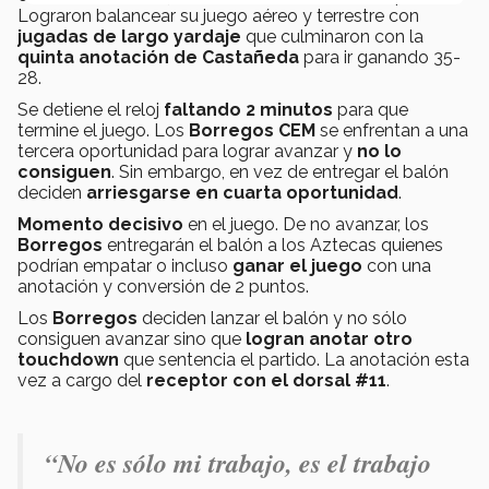
Lograron balancear su juego aéreo y terrestre con
jugadas de largo yardaje
que culminaron con la
quinta anotación de Castañeda
para ir ganando 35-
28.
Se detiene el reloj
faltando 2 minutos
para que
termine el juego. Los
Borregos CEM
se enfrentan a una
tercera oportunidad para lograr avanzar y
no lo
consiguen
. Sin embargo, en vez de entregar el balón
deciden
arriesgarse en cuarta oportunidad
.
Momento decisivo
en el juego. De no avanzar, los
Borregos
entregarán el balón a los Aztecas quienes
podrían empatar o incluso
ganar el juego
con una
anotación y conversión de 2 puntos.
Los
Borregos
deciden lanzar el balón y no sólo
consiguen avanzar sino que
logran anotar otro
touchdown
que sentencia el partido. La anotación esta
vez a cargo del
receptor con el dorsal #11
.
“No es sólo mi trabajo, es el trabajo