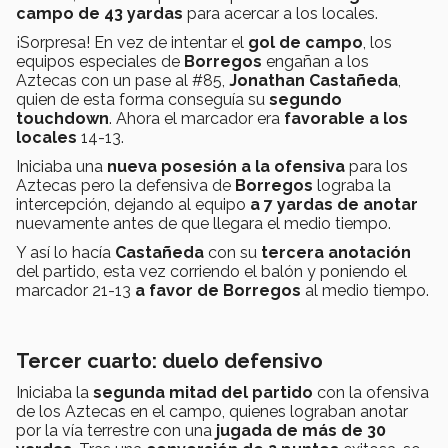
campo de 43 yardas
para acercar a los locales.
¡Sorpresa! En vez de intentar el
gol de campo
, los
equipos especiales de
Borregos
engañan a los
Aztecas con un pase al #85,
Jonathan Castañeda
,
quien de esta forma conseguía su
segundo
touchdown
. Ahora el marcador era
favorable a los
locales
14-13.
Iniciaba una
nueva posesión a la ofensiva
para los
Aztecas pero la defensiva de
Borregos
lograba la
intercepción, dejando al equipo
a 7 yardas de anotar
nuevamente antes de que llegara el medio tiempo.
Y así lo hacía
Castañeda
con su
tercera anotación
del partido, esta vez corriendo el balón y poniendo el
marcador 21-13
a favor de Borregos
al medio tiempo.
Tercer cuarto: duelo defensivo
Iniciaba la
segunda mitad del partido
con la ofensiva
de los Aztecas en el campo, quienes lograban anotar
por la vía terrestre con una
jugada de más de 30