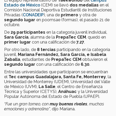
El equipo representativo de
Taekwondo
del
campus
Estado de México
(CEM) se llevó
dos medallas
en el
Comisión Nacional Deportiva Estudiantil de Instituciones
Privadas (
CONADEIP
), una de
primero
y otra de
segundo lugar
en poomsae (formas), el pasado 21 de
octubre.
De
29 participantes
en la categoría juvenil individual,
Sara García
, alumna de la
PrepaTec
CEM
, quedó en
primer lugar
con una calificación de
7.27
.
Por otro lado, de
8 tercias
participando en la categoría
juvenil,
Mariana Fernández, Sara García, e Isabela
Zaballa
, estudiantes de
PrepaTec
CEM
obtuvieron el
segundo lugar
con una calificación de
6.30
.
Entre las universidades que participaron se encuentran
el
Tec
campus Guadalajara, Santa Fe,
Monterrey
, la
Universidad de Monterrey (UDEM), Universidad del Valle
de México (UVM),
La Salle
, el Centro de Enseñanza
Técnica y Superior (CETYS),
Anáhuac
y la
Universidad
Popular Autónoma del Estado de Puebla (
UPAEP).
“Fue un gran torneo, con
muy buenos rivales
, muchas
emociones y adrenalina”
, dijo Mariana.