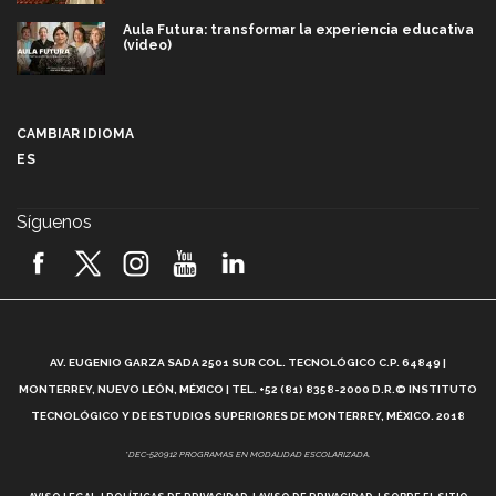
Aula Futura: transformar la experiencia educativa
(video)
Más que un festival cultural: así es la magia de
VIBRART 2026 (video)
CAMBIAR IDIOMA
ES
Javier Guzmán: investigación con impacto social
(video)
Síguenos
¡México, en el top del mundial de robótica FIRST
2026! (video)
Vida Tec: Pasión, disciplina y básquetbol, con Gael
Adame (video)
A
AV. EUGENIO GARZA SADA 2501 SUR COL. TECNOLÓGICO C.P. 64849 |
L
¿Cómo es el Modelo Educativo Tec? (video)
MONTERREY, NUEVO LEÓN, MÉXICO | TEL. +52 (81) 8358-2000 D.R.© INSTITUTO
TECNOLÓGICO Y DE ESTUDIOS SUPERIORES DE MONTERREY, MÉXICO. 2018
Vida Tec: Feminismo e Inteligencia Artificial, Paola
*DEC-520912 PROGRAMAS EN MODALIDAD ESCOLARIZADA.
Ricaurte (video)