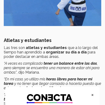
Atletas y estudiantes
Las tres son
atletas y estudiantes
que a lo largo del
tiempo han aprendido a
organizar su día a día
para
poder destacar en ambas áreas.
“A veces es complicado
tener un balance entre los dos
,
pero siempre se encuentra una manera de estar ahí para
ambas”
, dijo Mariana.
“En mi caso, yo utilizo mis
horas libres para hacer mi
tarea
y no tener que llegar cansada a hacerla puesto que
esto puede
afectar mis calificaciones
.
×
“Antes de ir a entrenar trato siempre de
realizar las
tareas y ejercicios
que me dejan día con día”
,
explica
Sara.