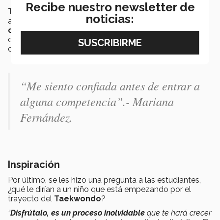
Recibe nuestro newsletter de
Tener
horarios establecidos
para hacer todas las
noticias:
actividades del día, dicen ellas, te ayuda mucho para
crear una rutina que sea efectiva
, ya que con un
deporte de por medio se necesita una organización
doble.
“Me siento confiada antes de entrar a
alguna competencia”.- Mariana
Fernández.
Inspiración
Por último, se les hizo una pregunta a las estudiantes,
¿qué le dirían a un niño que está empezando por el
trayecto del
Taekwondo
?
“
Disfrútalo, es un proceso inolvidable
que te hará crecer