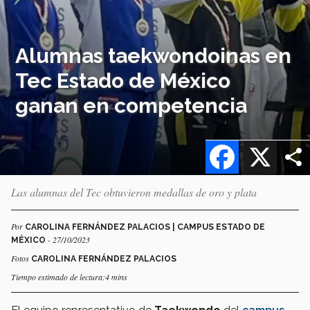
Alumnas taekwondoinas en
Tec Estado de México
ganan en competencia
Facebook
X
Las alumnas del Tec obtuvieron medallas de oro y plata
Por
CAROLINA FERNÁNDEZ PALACIOS | CAMPUS ESTADO DE
- 27/10/2023
MÉXICO
Fotos
CAROLINA FERNÁNDEZ PALACIOS
Tiempo estimado de lectura:4 mins