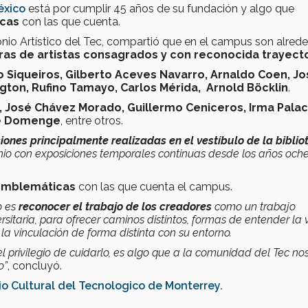
éxico
está por cumplir 45 años de su fundación y algo que
icas
con las que cuenta.
monio Artístico del Tec, compartió que en el campus son alred
ras de artistas consagrados y con reconocida trayecto
o Siqueiros, Gilberto Aceves Navarro, Arnaldo Coen, J
gton, Rufino Tamayo, Carlos Mérida, Arnold Böcklin
.
s, José Chávez Morado, Guillermo Ceniceros, Irma Palac
nne Domenge
, entre otros.
ciones
principalmente realizadas en el vestíbulo de la biblio
nio con exposiciones temporales continuas desde los años och
 emblemáticas
con las que cuenta el campus.
o es
reconocer el trabajo de los creadores
como un trabajo
itaria, para ofrecer caminos distintos, formas de entender la 
la vinculación de forma distinta con su entorno.
el privilegio de cuidarlo, es algo que a la comunidad del Tec no
o
”
, concluyó.
o Cultural del Tecnologico de Monterrey.