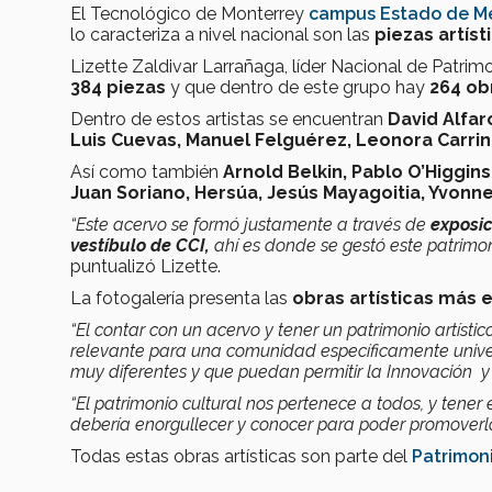
El Tecnológico de Monterrey
campus Estado de M
lo caracteriza a nivel nacional son las
piezas artíst
Lizette Zaldivar Larrañaga, líder Nacional de Patri
384 piezas
y que dentro de este grupo hay
264 ob
Dentro de estos artistas se encuentran
David Alfar
Luis Cuevas, Manuel Felguérez, Leonora Carrin
Así como también
Arnold Belkin, Pablo O’Higgin
Juan Soriano, Hersúa, Jesús Mayagoitia, Yvo
“Este acervo se formó justamente a través de
exposi
vestíbulo de CCI,
ahí es donde se gestó este patrimo
puntualizó Lizette.
La fotogalería presenta las
obras artísticas más
“El contar con un acervo y tener un patrimonio artístic
relevante para una comunidad específicamente univers
muy diferentes y que puedan permitir la Innovación y 
“
El patrimonio cultural nos pertenece a todos, y tener 
debería enorgullecer y conocer para poder promoverl
Todas estas obras artísticas son parte del
Patrimoni