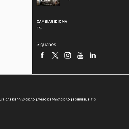
Más que un festival cultural: así es
la magia de VIBRART 2026 (video)
CAMBIAR IDIOMA
ES
Javier Guzmán: investigación con
impacto social (video)
Síguenos
¡México, en el top del mundial de
robótica FIRST 2026! (video)
Vida Tec: Pasión, disciplina y
básquetbol, con Gael Adame
(video)
¿Cómo es el Modelo Educativo
Tec? (video)
LÍTICAS DE PRIVACIDAD
AVISO DE PRIVACIDAD
SOBRE EL SITIO
Vida Tec: Feminismo e Inteligencia
Artificial, Paola Ricaurte (video)