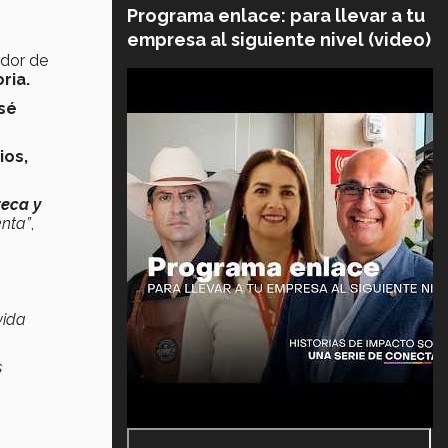
Programa enlace: para llevar a tu
empresa al siguiente nivel (video)
edor de
ria.
osé
ios,
teca y
enta”
,
vida
s