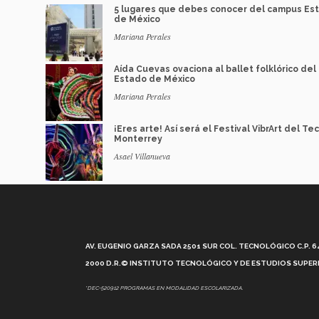
5 lugares que debes conocer del campus Es
de México
Mariana Perales
Aída Cuevas ovaciona al ballet folklórico del
Estado de México
Mariana Perales
¡Eres arte! Así será el Festival VibrArt del Te
Monterrey
Asael Villanueva
AV. EUGENIO GARZA SADA 2501 SUR COL. TECNOLÓGICO C.P. 648
2000 D.R.© INSTITUTO TECNOLÓGICO Y DE ESTUDIOS SUPERI
*DEC-520912 PROGRAMAS EN MODALIDAD ESCOLARIZADA.