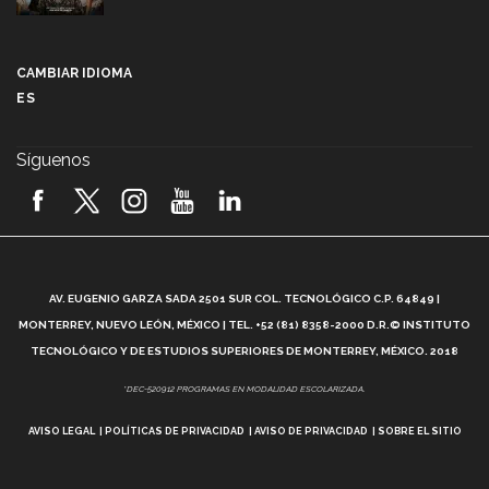
Más que un festival cultural: así es la magia de
VIBRART 2026 (video)
CAMBIAR IDIOMA
ES
Javier Guzmán: investigación con impacto social
(video)
Síguenos
¡México, en el top del mundial de robótica FIRST
2026! (video)
Vida Tec: Pasión, disciplina y básquetbol, con Gael
Adame (video)
A
AV. EUGENIO GARZA SADA 2501 SUR COL. TECNOLÓGICO C.P. 64849 |
L
¿Cómo es el Modelo Educativo Tec? (video)
MONTERREY, NUEVO LEÓN, MÉXICO | TEL. +52 (81) 8358-2000 D.R.© INSTITUTO
TECNOLÓGICO Y DE ESTUDIOS SUPERIORES DE MONTERREY, MÉXICO. 2018
Vida Tec: Feminismo e Inteligencia Artificial, Paola
*DEC-520912 PROGRAMAS EN MODALIDAD ESCOLARIZADA.
Ricaurte (video)
AVISO LEGAL
POLÍTICAS DE PRIVACIDAD
AVISO DE PRIVACIDAD
SOBRE EL SITIO