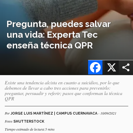
Pregunta, puedes salvar
una vida: Experta Tec
enseña técnica QPR
Facebook
X
Existe una tendencia alcista en cuanto a suicidios, por lo que
debemos de llevar a cabo tres acciones para prevenirlo:
preguntar, persuadir y referir; pasos que conforman la técnica
QPR
Por
- 10/09/2021
JORGE LUIS MARTÍNEZ | CAMPUS CUERNAVACA
Fotos
SHUTTERSTOCK
Tiempo estimado de lectura:5 mins