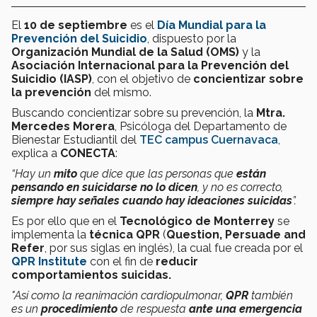
El
10 de septiembre
es el
Día Mundial para la
Prevención del Suicidio
, dispuesto por la
Organización Mundial de la Salud (OMS)
y la
Asociación Internacional para la Prevención del
Suicidio (IASP)
, con el objetivo de
concientizar sobre
la prevención
del mismo.
Buscando concientizar sobre su prevención, la
Mtra.
Mercedes Morera
, Psicóloga del Departamento de
Bienestar Estudiantil del
TEC campus Cuernavaca
,
explica a
CONECTA
:
“Hay un
mito
que dice que las personas que
están
pensando en suicidarse no lo dicen
, y no es correcto,
siempre hay señales cuando hay ideaciones suicidas
”.
Es por ello que en el
Tecnológico de Monterrey
se
implementa la
técnica QPR
(
Question, Persuade and
Refer
, por sus siglas en inglés), la cual fue creada por el
QPR Institute
con el fin de
reducir
comportamientos suicidas.
"Así como la reanimación cardiopulmonar,
QPR
también
es un
procedimiento
de respuesta
ante una emergencia