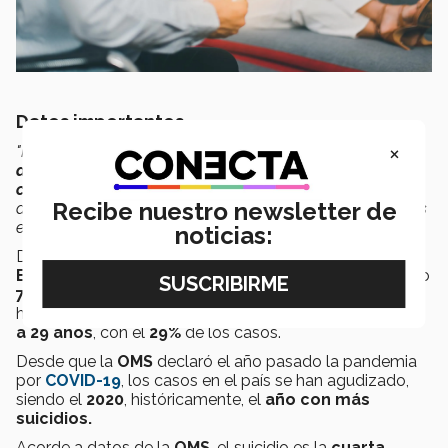
Datos importantes
×
"Primero, se debe entender que
no existe un factor
determinante
para el suicidio, sino que es un acto con
causas
multifactoriales
, las cuales incluyen
Recibe nuestro newsletter de
aspectos:
psicológicos, sociales, personales, biológicos
e incluso
culturales"
, comenta para la entrevista.
noticias:
De acuerdo a datos del
Instituto Nacional de
Estadística y Geografía (
INEGI
),
durante el
2020
hubo
7,896
suicidios en México, el
81%
correspondió a
hombres y el rango de edad más afectado fue el de
20
a 29 años
, con el
29%
de los casos.
Desde que la
OMS
declaró el año pasado la pandemia
por
COVID-19
, los casos en el país se han agudizado,
siendo el
2020
, históricamente, el
año con más
suicidios.
Acorde a datos de la
OMS
, el suicidio es la
cuarta