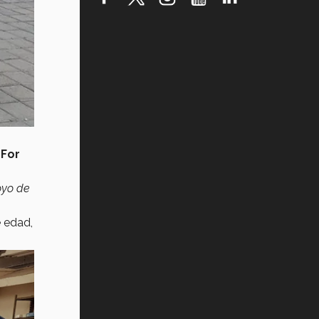
Vida Tec: Pasión, disciplina y
básquetbol, con Gael Adame
(video)
¿Cómo es el Modelo Educativo
Tec? (video)
Vida Tec: Feminismo e Inteligencia
Artificial, Paola Ricaurte (video)
 For
oyo de
e edad,