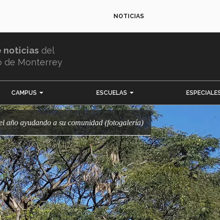
NOTICIAS
e noticias
del
o de Monterrey
CAMPUS
ESCUELAS
ESPECIALE
n el año ayudando a su comunidad (fotogalería)