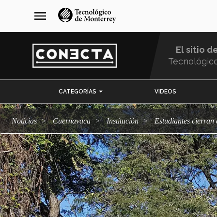
Pasar
navegación
menu
al
principal
contenido
principal
El sitio d
Tecnológic
Menu
CATEGORÍAS
VIDEOS
Comunidad
Noticias
Cuernavaca
Institución
Estudiantes cierra