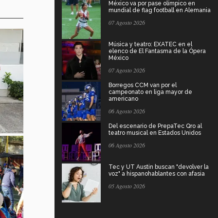
México va por pase olímpico en
mundial de flag football en Alemania
07 Agosto 2026
Música y teatro: EXATEC en el
elenco de El Fantasma de la Ópera
México
07 Agosto 2026
Borregos CCM van por el
campeonato en liga mayor de
americano
06 Agosto 2026
Del escenario de PrepaTec Qro al
teatro musical en Estados Unidos
06 Agosto 2026
Tec y UT Austin buscan "devolver la
voz" a hispanohablantes con afasia
05 Agosto 2026