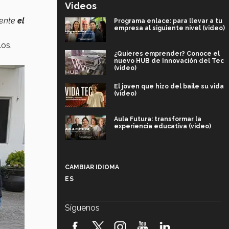
Videos
ente
el
Programa enlace: para llevar a tu
empresa al siguiente nivel (video)
los.
¿Quieres emprender? Conoce el
nuevo HUB de Innovación del Tec
(video)
El joven que hizo del baile su vida
(video)
Aula Futura: transformar la
experiencia educativa (video)
Más que un festival cultural: así es
la magia de VIBRART 2026 (video)
CAMBIAR IDIOMA
ES
Javier Guzmán: investigación con
impacto social (video)
Síguenos
¡México, en el top del mundial de
robótica FIRST 2026! (video)