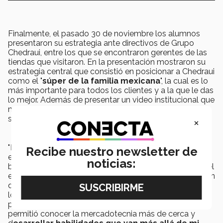
Finalmente, el pasado 30 de noviembre los alumnos
presentaron su estrategia ante directivos de Grupo
Chedraui, entre los que se encontraron gerentes de las
tiendas que visitaron. En la presentación mostraron su
estrategia central que consistió en posicionar a Chedraui
como el "
súper de la familia mexicana
", la cual es lo
más importante para todos los clientes y a la que le das
lo mejor. Además de presentar un video institucional que
motiva al personal a trabajar en equipo y brindar un
servicio de calidad y precios bajos.
×
"Realizamos en
equipos multidisciplinarios
varias
Recibe nuestro newsletter de
estrategias para
mejorar la percepción
de precios
noticias:
bajos, todas basadas en la información que nos arrojó el
estudio de mercado que realizamos. La implementación
de dichas
estrategias
siempre nos planteo
retos
, a
los cuales todos los equipos debimos sobreponernos
para continuar con nuestra labor. Fue un trabajo que me
permitió conocer la mercadotecnia más de cerca y