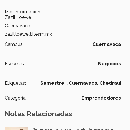
Más información:
Zazil Loewe
Cuernavaca
zazil.loewe@itesm.mx
Campus:
Cuernavaca
Escuelas:
Negocios
Etiquetas:
Semestre i,
Cuernavaca,
Chedraui
Categoría:
Emprendedores
Notas Relacionadas
De negocio familiar a modelo de eventos: el