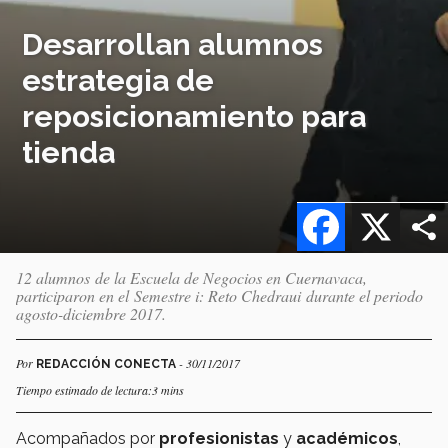
Desarrollan alumnos
estrategia de
reposicionamiento para
tienda
Facebook
X
12 alumnos de la Escuela de Negocios en Cuernavaca,
participaron en el Semestre i: Reto Chedraui durante el periodo
agosto-diciembre 2017.
Por
- 30/11/2017
REDACCIÓN CONECTA
Tiempo estimado de lectura:3 mins
Acompañados por
profesionistas
y
académicos
,