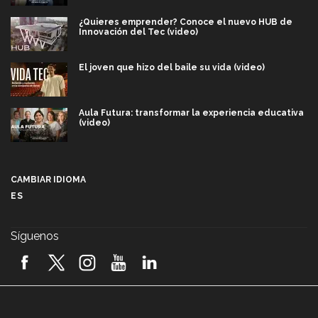
¿Quieres emprender? Conoce el nuevo HUB de
Innovación del Tec (video)
El joven que hizo del baile su vida (video)
Aula Futura: transformar la experiencia educativa
(video)
Más que un festival cultural: así es la magia de
VIBRART 2026 (video)
CAMBIAR IDIOMA
ES
Javier Guzmán: investigación con impacto social
(video)
Síguenos
¡México, en el top del mundial de robótica FIRST
2026! (video)
Vida Tec: Pasión, disciplina y básquetbol, con Gael
Adame (video)